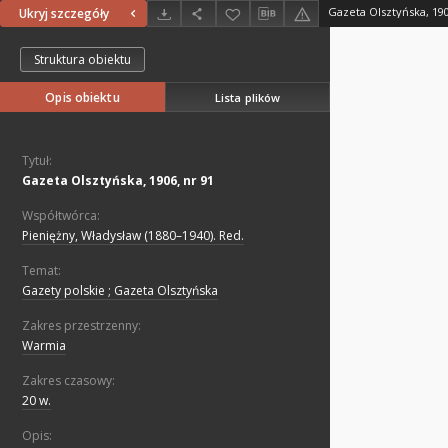
Gazeta Olsztyńska, 190
Ukryj szczegóły
Struktura obiektu
Opis obiektu
Lista plików
Tytuł:
Gazeta Olsztyńska, 1906, nr 91
Współtwórca:
Pieniężny, Władysław (1880–1940). Red.
Temat:
Gazety polskie ; Gazeta Olsztyńska
Zakres przestrzenny:
Warmia
Zakres czasowy:
20 w.
Opis: