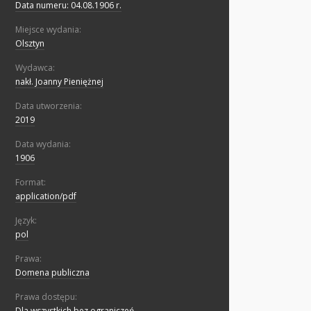
Data numeru: 04.08.1906 r.
Miejsce wydania:
Olsztyn
Wydawca:
nakł. Joanny Pieniężnej
Data utworzenia:
2019
Data wydania:
1906
Format:
application/pdf
Język:
pol
Prawa:
Domena publiczna
Prawa dostępu:
Dla wszystkich bez ograniczeń