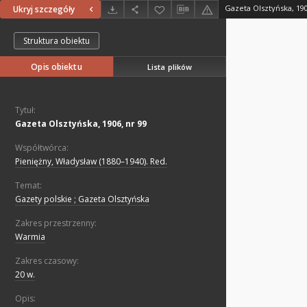
Gazeta Olsztyńska, 190
Ukryj szczegóły
Struktura obiektu
Opis obiektu
Lista plików
Tytuł:
Gazeta Olsztyńska, 1906, nr 99
Współtwórca:
Pieniężny, Władysław (1880–1940). Red.
Temat:
Gazety polskie ; Gazeta Olsztyńska
Zakres przestrzenny:
Warmia
Zakres czasowy:
20 w.
Opis: