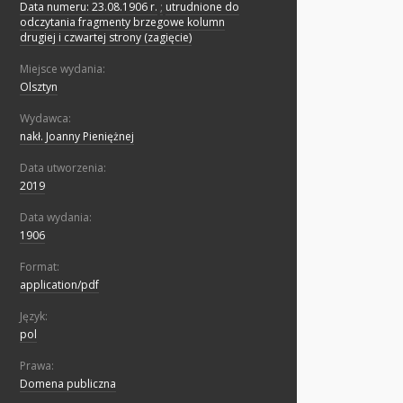
Data numeru: 23.08.1906 r.
;
utrudnione do
odczytania fragmenty brzegowe kolumn
drugiej i czwartej strony (zagięcie)
Miejsce wydania:
Olsztyn
Wydawca:
nakł. Joanny Pieniężnej
Data utworzenia:
2019
Data wydania:
1906
Format:
application/pdf
Język:
pol
Prawa:
Domena publiczna