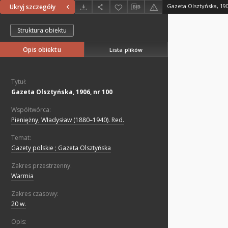
Gazeta Olsztyńska, 190
Ukryj szczegóły
Struktura obiektu
Opis obiektu
Lista plików
Tytuł:
Gazeta Olsztyńska, 1906, nr 100
Współtwórca:
Pieniężny, Władysław (1880–1940). Red.
Temat:
Gazety polskie ; Gazeta Olsztyńska
Zakres przestrzenny:
Warmia
Zakres czasowy:
20 w.
Opis: