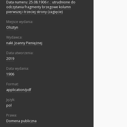
Data numeru: 25.08.1906 r.
;
utrudnione do
odczytania fragmenty brzegowe kolumn
pierwszej i trzeciej strony (zagięcie)
Miejsce wydania:
Olsztyn
Wydawca:
nakł. Joanny Pieniężnej
Data utworzenia:
2019
Data wydania:
1906
Format:
application/pdf
Język:
pol
Prawa:
Domena publiczna