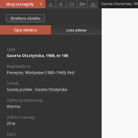
Gazeta Olsztyńska, 190
Ukryj szczegóły
Struktura obiektu
Opis obiektu
Lista plików
Tytuł:
Gazeta Olsztyńska, 1906, nr 106
Współtwórca:
Pieniężny, Władysław (1880–1940). Red.
Temat:
Gazety polskie ; Gazeta Olsztyńska
Zakres przestrzenny:
Warmia
Zakres czasowy:
20 w.
Opis: