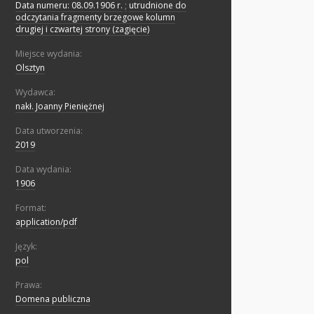
Data numeru: 08.09.1906 r.
;
utrudnione do
odczytania fragmenty brzegowe kolumn
drugiej i czwartej strony (zagięcie)
Miejsce wydania:
Olsztyn
Wydawca:
nakł. Joanny Pieniężnej
Data utworzenia:
2019
Data wydania:
1906
Format:
application/pdf
Język:
pol
Prawa:
Domena publiczna