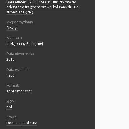
Data numeru: 23.10.1906 r.
;
utrudniony do
odczytania fragment prawej kolumny drugiej
strony (zagięcie)
Miejsce wydania:
Olsztyn
Wydawca:
nakł. Joanny Pieniężnej
Data utworzenia:
2019
Data wydania:
1906
Format:
application/pdf
Język:
pol
Prawa:
Domena publiczna