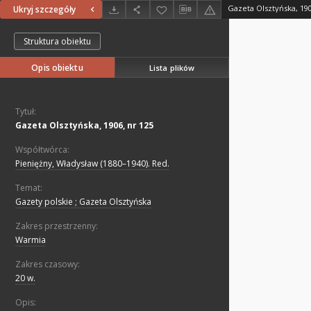
Gazeta Olsztyńska, 190
Ukryj szczegóły
Struktura obiektu
Opis obiektu
Lista plików
Tytuł:
Gazeta Olsztyńska, 1906, nr 125
Współtwórca:
Pieniężny, Władysław (1880–1940). Red.
Temat:
Gazety polskie ; Gazeta Olsztyńska
Zakres przestrzenny:
Warmia
Zakres czasowy:
20 w.
Opis: