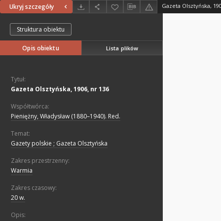
Gazeta Olsztyńska, 190
Ukryj szczegóły
Struktura obiektu
Opis obiektu
Lista plików
Tytuł:
Gazeta Olsztyńska, 1906, nr 136
Współtwórca:
Pieniężny, Władysław (1880–1940). Red.
Temat:
Gazety polskie ; Gazeta Olsztyńska
Zakres przestrzenny:
Warmia
Zakres czasowy:
20 w.
Opis: