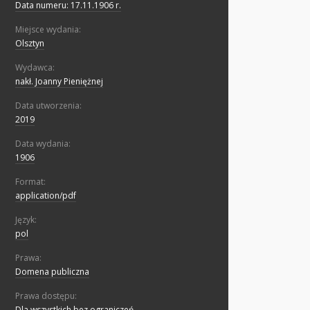
Data numeru: 17.11.1906 r.
Miejsce wydania:
Olsztyn
Wydawca:
nakł. Joanny Pieniężnej
Data utworzenia:
2019
Data wydania:
1906
Format:
application/pdf
Język:
pol
Prawa:
Domena publiczna
Prawa dostępu:
Dla wszystkich bez ograniczeń