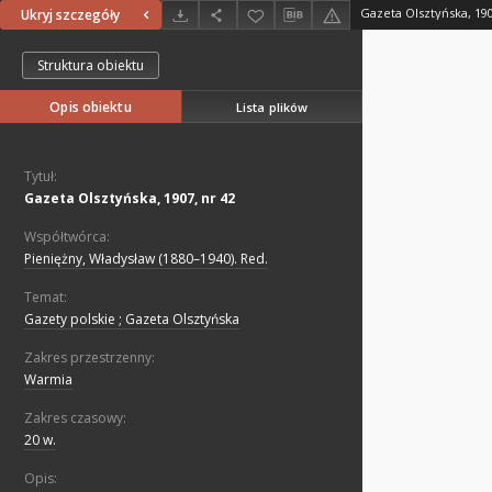
Gazeta Olsztyńska, 190
Ukryj szczegóły
Struktura obiektu
Opis obiektu
Lista plików
Tytuł:
Gazeta Olsztyńska, 1907, nr 42
Współtwórca:
Pieniężny, Władysław (1880–1940). Red.
Temat:
Gazety polskie ; Gazeta Olsztyńska
Zakres przestrzenny:
Warmia
Zakres czasowy:
20 w.
Opis: