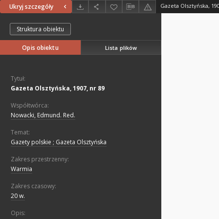
Gazeta Olsztyńska, 190
Ukryj szczegóły
Struktura obiektu
Opis obiektu
Lista plików
Tytuł:
Gazeta Olsztyńska, 1907, nr 89
Współtwórca:
Nowacki, Edmund. Red.
Temat:
Gazety polskie ; Gazeta Olsztyńska
Zakres przestrzenny:
Warmia
Zakres czasowy:
20 w.
Opis: