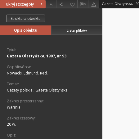
Gazeta Olsztyńska, 190
Ukryj szczegóły
Struktura obiektu
Opis obiektu
Lista plików
Tytuł:
Gazeta Olsztyńska, 1907, nr 93
Współtwórca:
Nowacki, Edmund. Red.
Temat:
Gazety polskie ; Gazeta Olsztyńska
Zakres przestrzenny:
Warmia
Zakres czasowy:
20 w.
Opis: