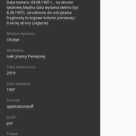
Data numeru: 09.08.1907 r.
;
na stronie
tytułowej błędna data wydania (winno być
8.08.1907)
;
utrudnione do odczytania
fragmenty brzegowe kolumn pierwszej i
trzeciej strony (zagięcie)
Miejsce wydania:
Olsztyn
Wydawca:
nakł. Joanny Pieniężnej
Data utworzenia:
2019
Data wydania:
1907
Format:
application/pdf
Język:
pol
Prawa: