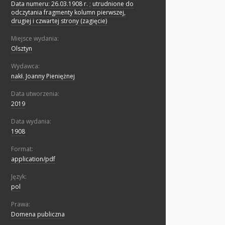
Data numeru: 26.03.1908 r.
;
utrudnione do
odczytania fragmenty kolumn pierwszej,
drugiej i czwartej strony (zagięcie)
Miejsce wydania:
Olsztyn
Wydawca:
nakł. Joanny Pieniężnej
Data utworzenia:
2019
Data wydania:
1908
Format:
application/pdf
Język:
pol
Prawa:
Domena publiczna