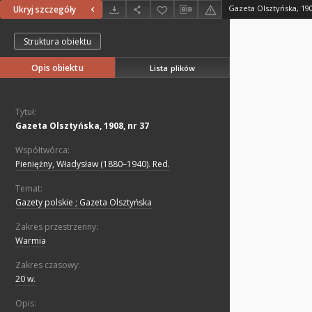
Gazeta Olsztyńska, 190
Ukryj szczegóły
Struktura obiektu
Opis obiektu
Lista plików
Tytuł:
Gazeta Olsztyńska, 1908, nr 37
Współtwórca:
Pieniężny, Władysław (1880–1940). Red.
Temat:
Gazety polskie ; Gazeta Olsztyńska
Zakres przestrzenny:
Warmia
Zakres czasowy:
20 w.
Opis: