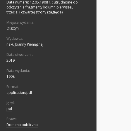
Data numeru: 12.05.1908 r.
;
utrudnione do
odczytania fragmenty kolumn pierwszej,
trzeciej i czwartej strony (zagięcie)
Miejsce wydania:
Olsztyn
Wydawca:
nakł. Joanny Pieniężnej
Data utworzenia:
2019
Data wydania:
1908
Format:
application/pdf
Język:
pol
Prawa:
Domena publiczna