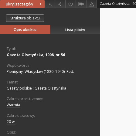
Gazeta Olsztyńska, 190
Ukryj szczegóły
Struktura obiektu
Opis obiektu
Lista plików
Tytuł:
Gazeta Olsztyńska, 1908, nr 56
Współtwórca:
Pieniężny, Władysław (1880–1940). Red.
Temat:
Gazety polskie ; Gazeta Olsztyńska
Zakres przestrzenny:
Warmia
Zakres czasowy:
20 w.
Opis: