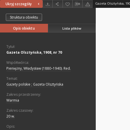
Gazeta Olsztyńska, 190
Ukryj szczegóły
Struktura obiektu
Opis obiektu
Lista plików
Tytuł:
Gazeta Olsztyńska, 1908, nr 70
Współtwórca:
Pieniężny, Władysław (1880–1940). Red.
Temat:
Gazety polskie ; Gazeta Olsztyńska
Zakres przestrzenny:
Warmia
Zakres czasowy:
20 w.
Opis: