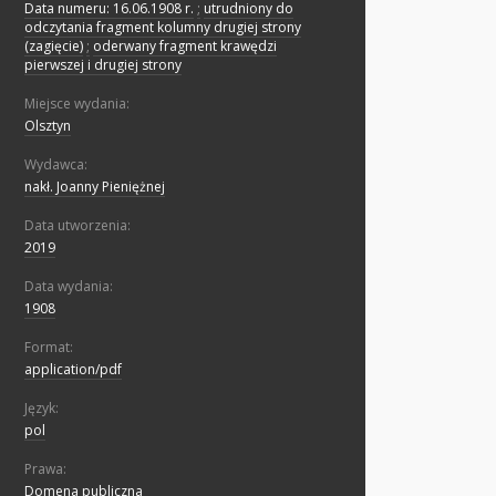
Data numeru: 16.06.1908 r.
;
utrudniony do
odczytania fragment kolumny drugiej strony
(zagięcie)
;
oderwany fragment krawędzi
pierwszej i drugiej strony
Miejsce wydania:
Olsztyn
Wydawca:
nakł. Joanny Pieniężnej
Data utworzenia:
2019
Data wydania:
1908
Format:
application/pdf
Język:
pol
Prawa:
Domena publiczna