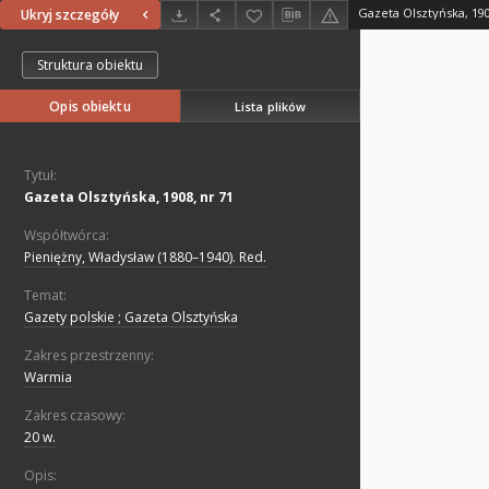
Gazeta Olsztyńska, 190
Ukryj szczegóły
Struktura obiektu
Opis obiektu
Lista plików
Tytuł:
Gazeta Olsztyńska, 1908, nr 71
Współtwórca:
Pieniężny, Władysław (1880–1940). Red.
Temat:
Gazety polskie ; Gazeta Olsztyńska
Zakres przestrzenny:
Warmia
Zakres czasowy:
20 w.
Opis: