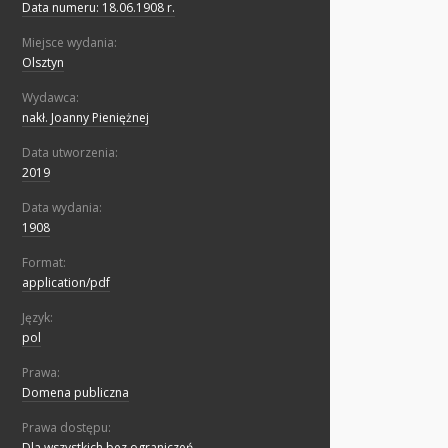
Data numeru: 18.06.1908 r.
Miejsce wydania:
Olsztyn
Wydawca:
nakł. Joanny Pieniężnej
Data utworzenia:
2019
Data wydania:
1908
Format:
application/pdf
Język:
pol
Prawa:
Domena publiczna
Prawa dostępu:
Dla wszystkich bez ograniczeń