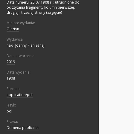
Data numeru: 25.07.1908 r.
;
utrudnione do
odczytania fragmenty kolumn pierwszej,
drugiej i trzeciej strony (zagięcie)
Miejsce wydania:
Olsztyn
Wydawca:
nakł. Joanny Pieniężnej
Data utworzenia:
2019
Data wydania:
1908
Format:
application/pdf
Język:
pol
Prawa:
Domena publiczna