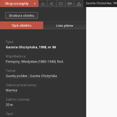
Gazeta Olsztyńska, 190
Ukryj szczegóły
Struktura obiektu
Opis obiektu
Lista plików
Tytuł:
Gazeta Olsztyńska, 1908, nr 86
Współtwórca:
Pieniężny, Władysław (1880–1940). Red.
Temat:
Gazety polskie ; Gazeta Olsztyńska
Zakres przestrzenny:
Warmia
Zakres czasowy:
20 w.
Opis: