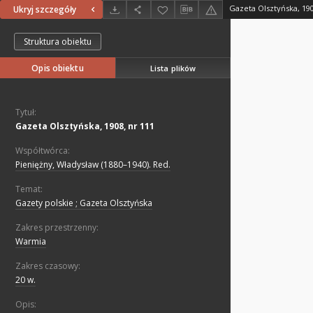
Gazeta Olsztyńska, 190
Ukryj szczegóły
Struktura obiektu
Opis obiektu
Lista plików
Tytuł:
Gazeta Olsztyńska, 1908, nr 111
Współtwórca:
Pieniężny, Władysław (1880–1940). Red.
Temat:
Gazety polskie ; Gazeta Olsztyńska
Zakres przestrzenny:
Warmia
Zakres czasowy:
20 w.
Opis: