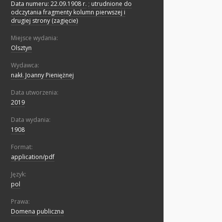
Data numeru: 22.09.1908 r.
;
utrudnione do
odczytania fragmenty kolumn pierwszej i
drugiej strony (zagięcie)
Miejsce wydania:
Olsztyn
Wydawca:
nakł. Joanny Pieniężnej
Data utworzenia:
2019
Data wydania:
1908
Format:
application/pdf
Język:
pol
Prawa:
Domena publiczna