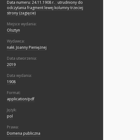
Data numeru: 24.11.1908 r.
;
utrudniony do
odczytania fragment lewej kolumny trzeciej
strony (zagięcie)
Miejsce wydania:
Olsztyn
Wydawca:
nakł. Joanny Pieniężnej
Data utworzenia:
2019
Data wydania:
1908
Format:
application/pdf
Język:
pol
Prawa:
Domena publiczna