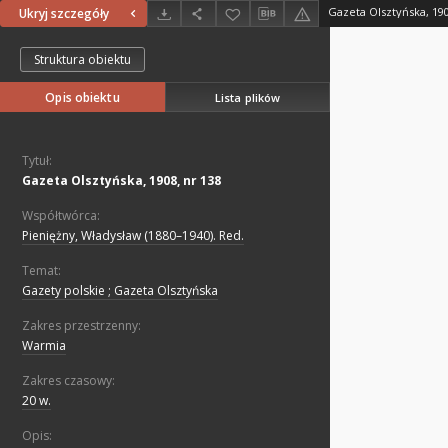
Gazeta Olsztyńska, 190
Ukryj szczegóły
Struktura obiektu
Opis obiektu
Lista plików
Tytuł:
Gazeta Olsztyńska, 1908, nr 138
Współtwórca:
Pieniężny, Władysław (1880–1940). Red.
Temat:
Gazety polskie ; Gazeta Olsztyńska
Zakres przestrzenny:
Warmia
Zakres czasowy:
20 w.
Opis: