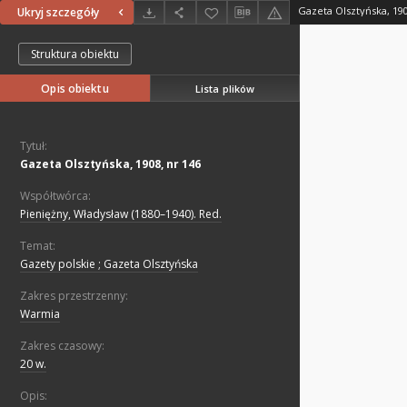
Gazeta Olsztyńska, 190
Ukryj szczegóły
Struktura obiektu
Opis obiektu
Lista plików
Tytuł:
Gazeta Olsztyńska, 1908, nr 146
Współtwórca:
Pieniężny, Władysław (1880–1940). Red.
Temat:
Gazety polskie ; Gazeta Olsztyńska
Zakres przestrzenny:
Warmia
Zakres czasowy:
20 w.
Opis: