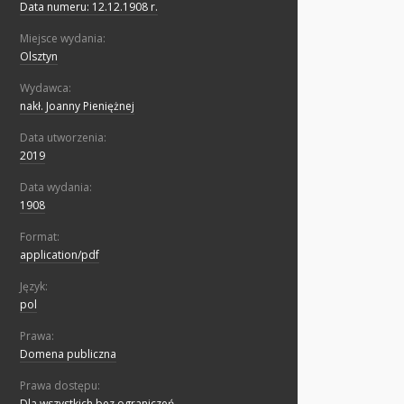
Data numeru: 12.12.1908 r.
Miejsce wydania:
Olsztyn
Wydawca:
nakł. Joanny Pieniężnej
Data utworzenia:
2019
Data wydania:
1908
Format:
application/pdf
Język:
pol
Prawa:
Domena publiczna
Prawa dostępu:
Dla wszystkich bez ograniczeń