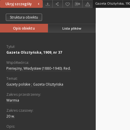
Gazeta Olsztyńska, 190
Ukryj szczegóły
Struktura obiektu
Opis obiektu
Lista plików
Tytuł:
Gazeta Olsztyńska, 1909, nr 37
Współtwórca:
Pieniężny, Władysław (1880–1940). Red.
Temat:
Gazety polskie ; Gazeta Olsztyńska
Zakres przestrzenny:
Warmia
Zakres czasowy:
20 w.
Opis: