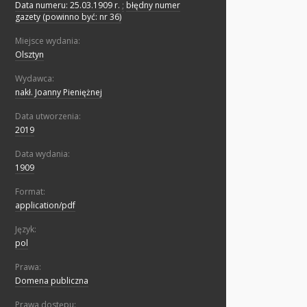
Data numeru: 25.03.1909 r.
;
błędny numer
gazety (powinno być: nr 36)
Miejsce wydania:
Olsztyn
Wydawca:
nakł. Joanny Pieniężnej
Data utworzenia:
2019
Data wydania:
1909
Format:
application/pdf
Język:
pol
Prawa:
Domena publiczna
Prawa dostępu: