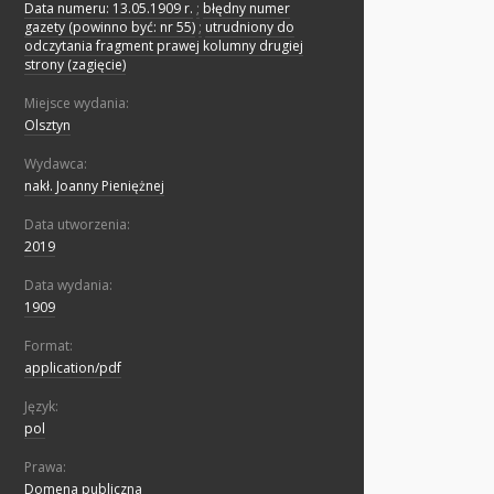
Data numeru: 13.05.1909 r.
;
błędny numer
gazety (powinno być: nr 55)
;
utrudniony do
odczytania fragment prawej kolumny drugiej
strony (zagięcie)
Miejsce wydania:
Olsztyn
Wydawca:
nakł. Joanny Pieniężnej
Data utworzenia:
2019
Data wydania:
1909
Format:
application/pdf
Język:
pol
Prawa:
Domena publiczna