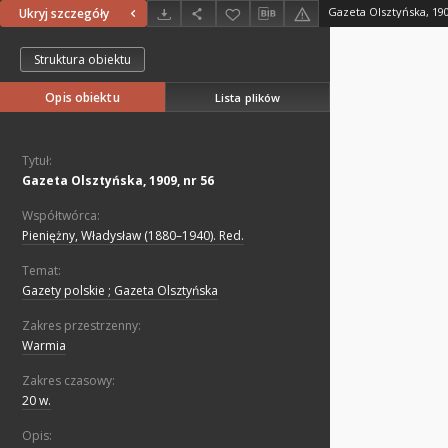
Gazeta Olsztyńska, 190
Ukryj szczegóły
Struktura obiektu
Opis obiektu
Lista plików
Tytuł:
Gazeta Olsztyńska, 1909, nr 56
Współtwórca:
Pieniężny, Władysław (1880–1940). Red.
Temat:
Gazety polskie ; Gazeta Olsztyńska
Zakres przestrzenny:
Warmia
Zakres czasowy:
20 w.
Opis: