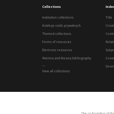
Collections
Inde
Institution collections
Title
Kolekcje osób prywatnych
Creat
Themed collections
Contr
Forms of resources
Relat
Electronic resources
Subje
Warmia and Mazury bibliography
Cove
...
Descr
View all collections
The co-founders of the