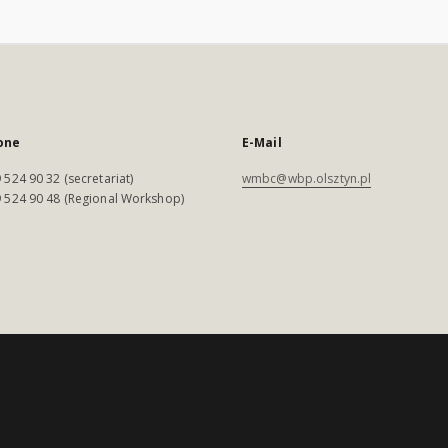
one
E-Mail
 524 90 32 (secretariat)
wmbc@wbp.olsztyn.pl
 524 90 48 (Regional Workshop)