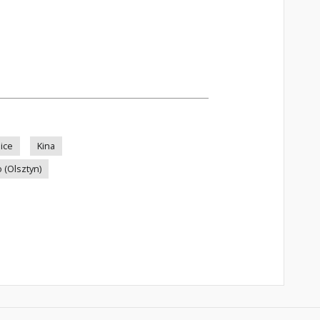
lice
Kina
 (Olsztyn)