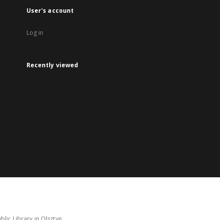
User's account
Log in
Recently viewed
lic Library in Olsztyn.