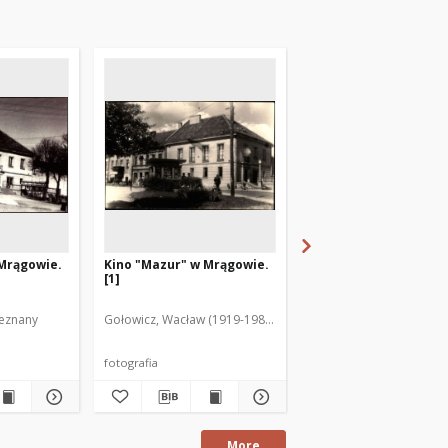
 Mrągowie.
Kino "Mazur" w Mrągowie.
Kino "Mazur" w Mrąg
[1]
[3]
ieznany
Gołowicz, Wacław (1919-1983). Fot.
Modzelewski, Marian. Fo
fotografia
fotografia
More