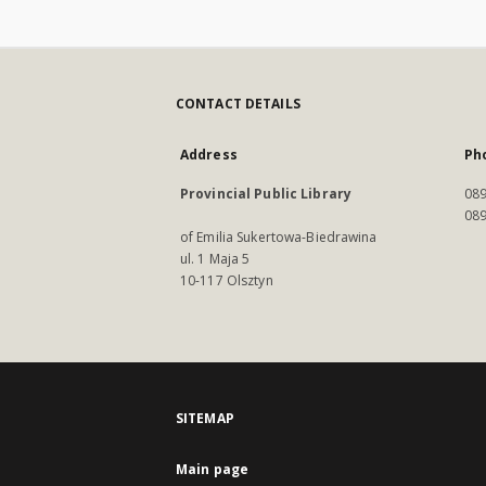
CONTACT DETAILS
Address
Ph
Provincial Public Library
089
089
of Emilia Sukertowa-Biedrawina
ul. 1 Maja 5
10-117 Olsztyn
SITEMAP
Main page