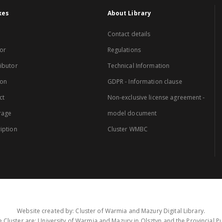
xes
About Library
Contact details
or
Regulations
ibutor
Technical Information
ion
GDPR - Information clause
ct
Non-exclusive license agreement -
rage
model document
iption
Cluster WMBC
Website created by: Cluster of Warmia and Mazury Digital Library.
 Cluster are: University of Warmia and Mazury in Olsztyn and the Provincial Pub