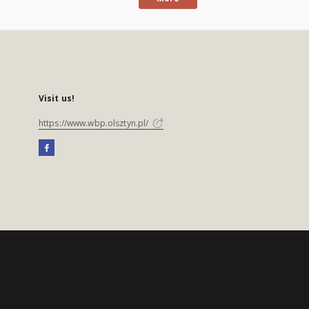
Visit us!
https://www.wbp.olsztyn.pl/