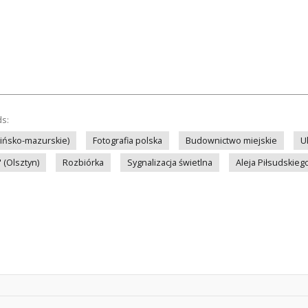
ds:
mińsko-mazurskie)
Fotografia polska
Budownictwo miejskie
U
 (Olsztyn)
Rozbiórka
Sygnalizacja świetlna
Aleja Piłsudskiego