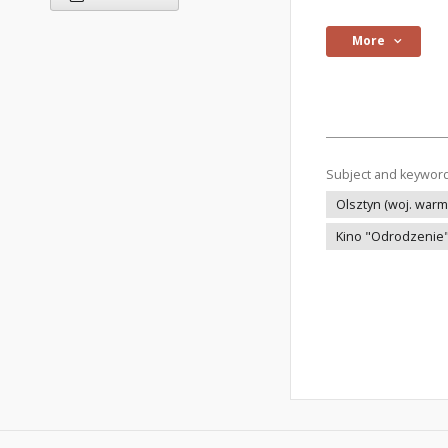
More
Subject and keywor
Olsztyn (woj. war
Kino "Odrodzenie"