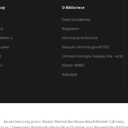
ksy
O Bibliotece
Dane kontaktowe
ca
Regulamin
łtwórca
Informacje techniczne
zanie
Klauzula informacyjna RODO
t
Umowa licencyjna niewyłączna - wzór
es
Klaster WMBC
Statystyki
Serwis tworzony przez: Klaster Warmińsko-Mazurskiej Biblioteki Cyfrowej.
tra są: Uniwersytet Warmińsko-Mazurski w Olsztynie oraz Wojewódzka Bibliote