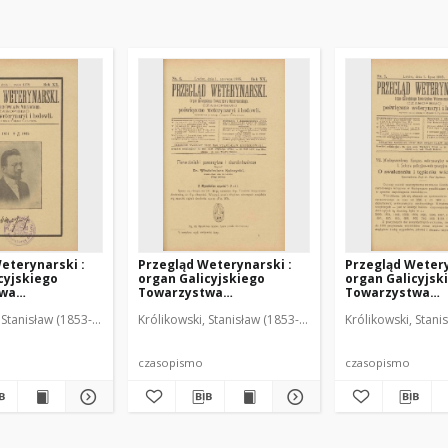
eterynarski :
Przegląd Weterynarski :
Przegląd Wetery
cyjskiego
organ Galicyjskiego
organ Galicyjsk
twa
Towarzystwa
Towarzystwa
skiego :
Weterynarskiego :
Weterynarskieg
 Stanisław (1853-1924). Red.
Królikowski, Stanisław (1853-1924). Red.
Królikowski, Stani
o poświęcone
czasopismo poświęcone
czasopismo poś
i i hodowli, 1905
weterynaryi i hodowli, 1905
weterynaryi i ho
R. 20, nr 6
R. 20, nr 7
czasopismo
czasopismo