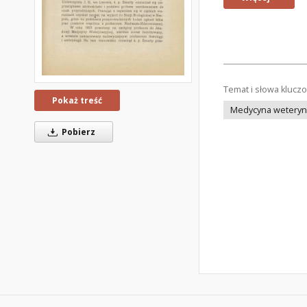
Temat i słowa klucz
Pokaż treść
Medycyna weteryna
Pobierz