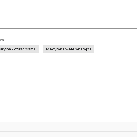
owe:
ryjna - czasopisma
Medycyna weterynaryjna