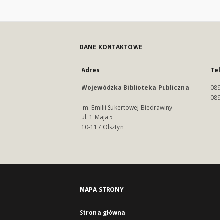
DANE KONTAKTOWE
Adres
Te
Wojewódzka Biblioteka Publiczna
089
089
im. Emilii Sukertowej-Biedrawiny
ul. 1 Maja 5
10-117 Olsztyn
MAPA STRONY
Strona główna