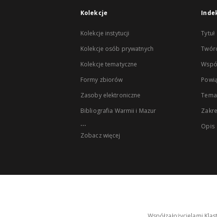
Kolekcje
Inde
Kolekcje instytucji
Tytuł
Kolekcje osób prywatnych
Twór
Kolekcje tematyczne
Wspó
Formy zbiorów
Powią
Zasoby elektroniczne
Tema
Bibliografia Warmii i Mazur
Zakr
...
Opis
Zobacz więcej
Współzałożycielami Klas