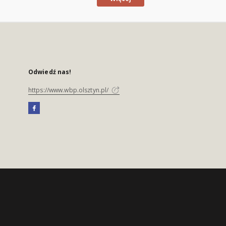
Odwiedź nas!
https://www.wbp.olsztyn.pl/