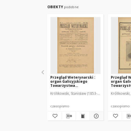
OBIEKTY
podobne
Przegląd Weterynarski :
Przegląd W
organ Galicyjskiego
organ Gali
Towarzystwa
Towarzys
Weterynarskiego :
Weterynar
Królikowski, Stanisław (1853-1924). Red.
Królikowski,
czasopismo poświęcone
czasopism
weterynaryi i hodowli, 1905
weterynary
R. 20, nr 4
R. 20, nr 5
czasopismo
czasopismo