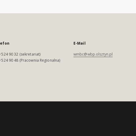
lefon
E-Mail
 524 90 32 (sekretariat)
wmbc@wbp.olsztyn.pl
 524 90 48 (Pracownia Regionalna)