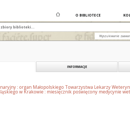
O BIBLIOTECE
KOL
Wyszukiwanie zaawa
INFORMACJE
naryjny : organ Małopolskiego Towarzystwa Lekarzy Weteryn
ląskiego w Krakowie : miesięcznik poświęcony medycynie wete