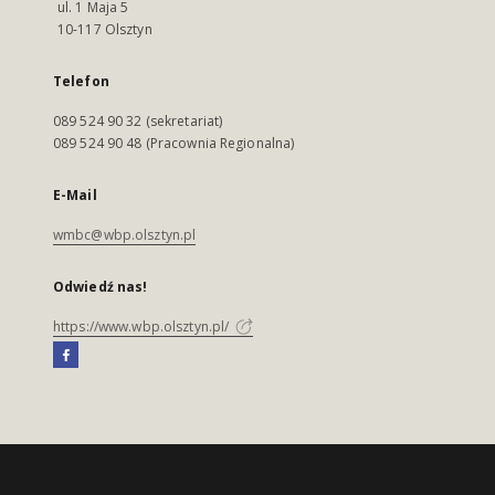
ul. 1 Maja 5
10-117 Olsztyn
Telefon
089 524 90 32 (sekretariat)
089 524 90 48 (Pracownia Regionalna)
E-Mail
wmbc@wbp.olsztyn.pl
Odwiedź nas!
https://www.wbp.olsztyn.pl/