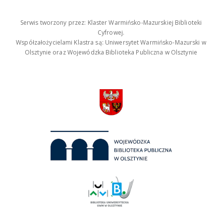
Serwis tworzony przez: Klaster Warmińsko-Mazurskiej Biblioteki
Cyfrowej.
Współzałożycielami Klastra są: Uniwersytet Warmińsko-Mazurski w
Olsztynie oraz Wojewódzka Biblioteka Publiczna w Olsztynie