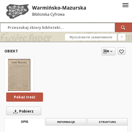
Wyszukiwanie zaawansowane
?
OBIEKT
Pokaż treść
Pobierz
OPIS
INFORMACJE
STRUKTURA