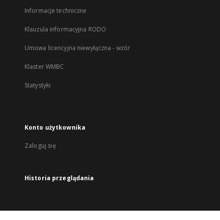
Informacje techniczne
Klauzula informacyjna RODO
Umowa licencyjna niewyłączna - wzór
Klaster WMBC
Statystyki
Konto użytkownika
Zaloguj się
Historia przeglądania