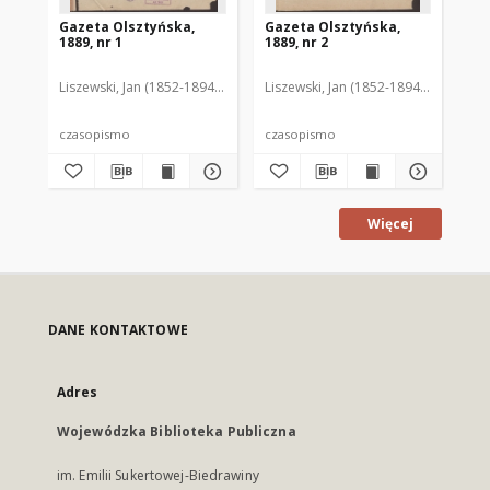
Gazeta Olsztyńska,
Gazeta Olsztyńska,
Ga
1889, nr 1
1889, nr 2
188
Liszewski, Jan (1852-1894). Red.
Liszewski, Jan (1852-1894). Red.
Lis
czasopismo
czasopismo
cz
Więcej
DANE KONTAKTOWE
Adres
Wojewódzka Biblioteka Publiczna
im. Emilii Sukertowej-Biedrawiny