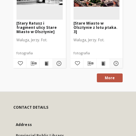
[Stary Ratusz i
[Stare Miasto w
[S
fragment ulicy Stare
Olsztynie z lotu ptaka.
Ols
Miasto w Olsztynie]
3]
2]
Waluga, Jerzy. Fot.
Waluga, Jerzy. Fot.
Wal
fotografia
fotografia
fot
More
CONTACT DETAILS
Address
Provincial Public Library