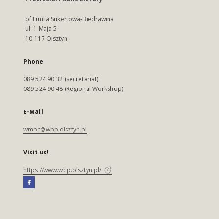
of Emilia Sukertowa-Biedrawina
ul. 1 Maja 5
10-117 Olsztyn
Phone
089 524 90 32 (secretariat)
089 524 90 48 (Regional Workshop)
E-Mail
wmbc@wbp.olsztyn.pl
Visit us!
https://www.wbp.olsztyn.pl/