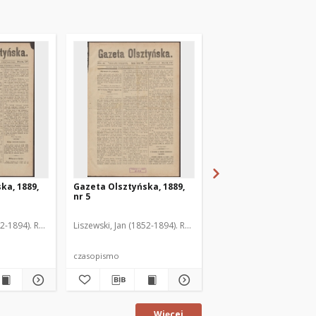
ka, 1889,
Gazeta Olsztyńska, 1889,
Gazeta Olsztyńska, 1
nr 5
nr 6
52-1894). Red.
Liszewski, Jan (1852-1894). Red.
Liszewski, Jan (1852-189
czasopismo
czasopismo
Więcej