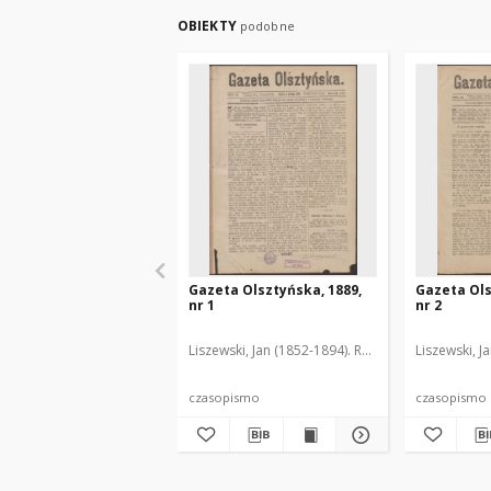
OBIEKTY
podobne
Gazeta Olsztyńska, 1889,
Gazeta Ols
nr 1
nr 2
Liszewski, Jan (1852-1894). Red.
Liszewski, J
czasopismo
czasopismo