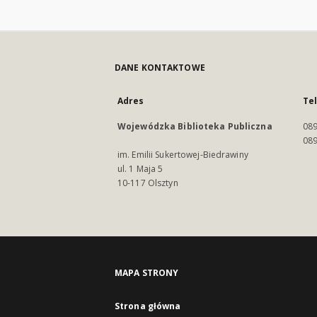
DANE KONTAKTOWE
Adres
Te
Wojewódzka Biblioteka Publiczna
089
089
im. Emilii Sukertowej-Biedrawiny
ul. 1 Maja 5
10-117 Olsztyn
MAPA STRONY
Strona główna