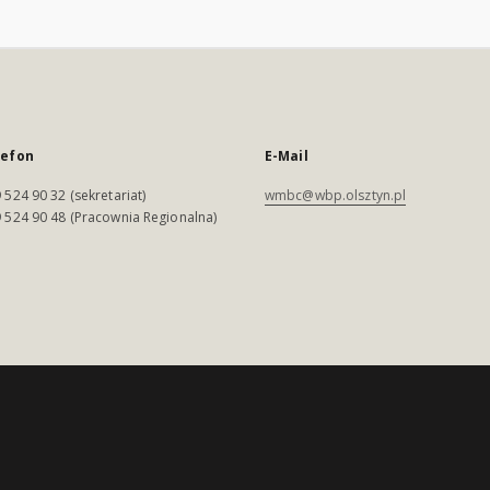
lefon
E-Mail
 524 90 32 (sekretariat)
wmbc@wbp.olsztyn.pl
 524 90 48 (Pracownia Regionalna)