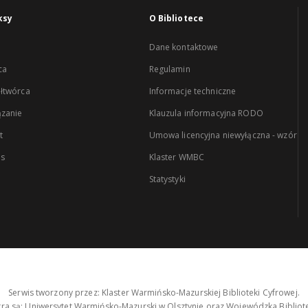
ksy
O Bibliotece
Dane kontaktowe
ca
Regulamin
łtwórca
Informacje techniczne
zanie
Klauzula informacyjna RODO
t
Umowa licencyjna niewyłączna - wzór
es
Klaster WMBC
Statystyki
Serwis tworzony przez: Klaster Warmińsko-Mazurskiej Biblioteki Cyfrowej.
tra są: Uniwersytet Warmińsko-Mazurski w Olsztynie oraz Wojewódzka Bibliote