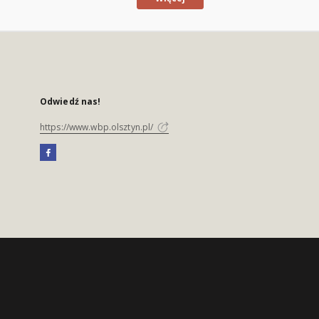
Odwiedź nas!
https://www.wbp.olsztyn.pl/