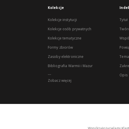
Kolekcje
Inde
Kolekcje instytucji
Tytuł
Kolekcje osób prywatnych
Twór
Kolekcje tematyczne
Wspó
Formy zbiorów
Powią
Zasoby elektroniczne
Tema
Bibliografia Warmii i Mazur
Zakr
...
Opis
Zobacz więcej
Współzałożycielami Klas