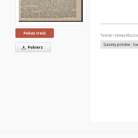
Pokaż treść
Temat i słowa klucz
Gazety polskie ; G
Pobierz