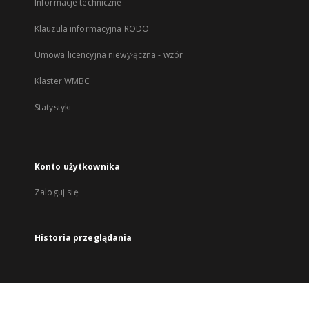
Informacje techniczne
Klauzula informacyjna RODO
Umowa licencyjna niewyłączna - wzór
Klaster WMBC
Statystyki
Konto użytkownika
Zaloguj się
Historia przeglądania