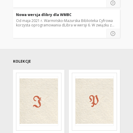
nowościach, ciekawostki o procesie digitalizacji oraz co
słychać w klastrze WMBC.
Nowa wersja dlibry dla WMBC
Od maja 2021 r. Warmińsko-Mazurska Biblioteka Cyfrowa
korzysta oprogramowania dLibra w wersji 6. W związku z
tym prezentujemy rozszerzony układ kolekcji.
KOLEKCJE