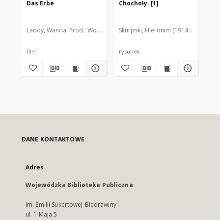
Das Erbe
Chochoły. [1]
Th
Laddy, Wanda. Prod.
Wojnach, Andrzej. Scen.
Skurpski, Hieronim (1914-2006)
Błaszczok, Adam. Reż.
Lad
film
rysunek
fil
DANE KONTAKTOWE
Adres
Wojewódzka Biblioteka Publiczna
im. Emilii Sukertowej-Biedrawiny
ul. 1 Maja 5