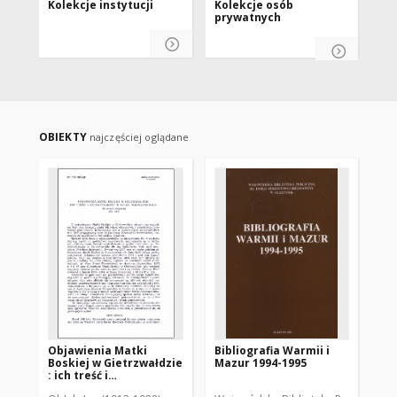
Kolekcje instytucji
Kolekcje osób
Ko
prywatnych
OBIEKTY
najczęściej oglądane
Objawienia Matki
Bibliografia Warmii i
Pol
Boskiej w Gietrzwałdzie
Mazur 1994-1995
Na
: ich treść i
(1/
autentyczność w opinii