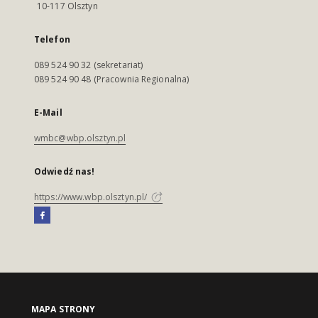
10-117 Olsztyn
Telefon
089 524 90 32 (sekretariat)
089 524 90 48 (Pracownia Regionalna)
E-Mail
wmbc@wbp.olsztyn.pl
Odwiedź nas!
https://www.wbp.olsztyn.pl/
MAPA STRONY