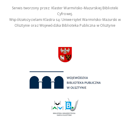
Serwis tworzony przez: Klaster Warmińsko-Mazurskiej Biblioteki
Cyfrowej.
Współzałożycielami Klastra są: Uniwersytet Warmińsko-Mazurski w
Olsztynie oraz Wojewódzka Biblioteka Publiczna w Olsztynie