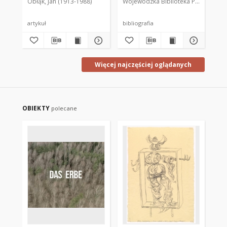
Obłąk, Jan (1913-1988)
Wojewódzka Biblioteka Publiczna im.
współczesnych : (w
stulecie objawień)
1877-1977
201
artykuł
bibliografia
cz
Więcej najczęściej oglądanych
OBIEKTY
polecane