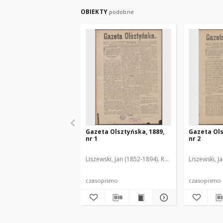
OBIEKTY
podobne
Gazeta Olsztyńska, 1889,
Gazeta Ols
nr 1
nr 2
Liszewski, Jan (1852-1894). Red.
Liszewski, J
czasopismo
czasopismo