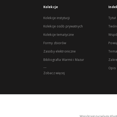
Kolekcje
Inde
Kolekcje instytucji
Tytuł
Kolekcje osób prywatnych
Twór
Kolekcje tematyczne
Wspó
Formy zbiorów
Powią
Zasoby elektroniczne
Tema
Bibliografia Warmii i Mazur
Zakr
...
Opis
Zobacz więcej
Współzałożycielami Klas