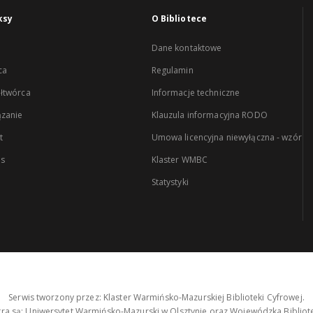
ksy
O Bibliotece
Dane kontaktowe
ca
Regulamin
łtwórca
Informacje techniczne
zanie
Klauzula informacyjna RODO
t
Umowa licencyjna niewyłączna - wzór
es
Klaster WMBC
Statystyki
Serwis tworzony przez: Klaster Warmińsko-Mazurskiej Biblioteki Cyfrowej.
tra są: Uniwersytet Warmińsko-Mazurski w Olsztynie oraz Wojewódzka Bibliote