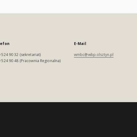
lefon
E-Mail
 524 90 32 (sekretariat)
wmbc@wbp.olsztyn.pl
 524 90 48 (Pracownia Regionalna)