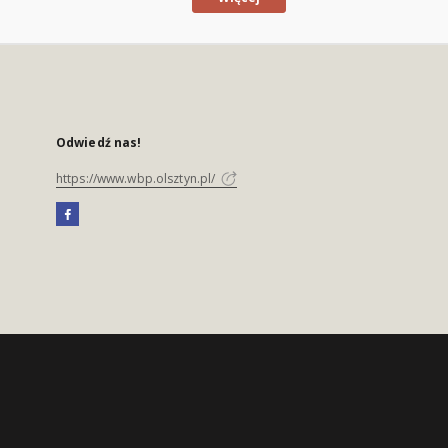
Odwiedź nas!
https://www.wbp.olsztyn.pl/