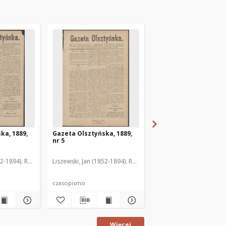
ka, 1889,
Gazeta Olsztyńska, 1889,
Gazeta Olsztyńska, 1
nr 5
nr 6
52-1894). Red.
Liszewski, Jan (1852-1894). Red.
Liszewski, Jan (1852-189
czasopismo
czasopismo
Więcej