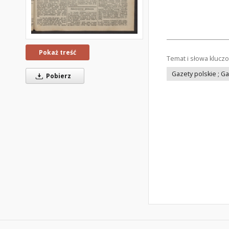
Pokaż treść
Temat i słowa klucz
Gazety polskie ; G
Pobierz