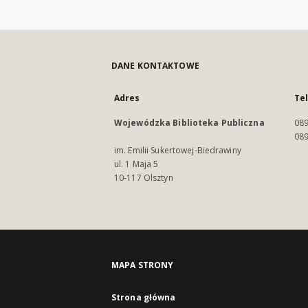
DANE KONTAKTOWE
Adres
Te
Wojewódzka Biblioteka Publiczna
089
089
im. Emilii Sukertowej-Biedrawiny
ul. 1 Maja 5
10-117 Olsztyn
MAPA STRONY
Strona główna