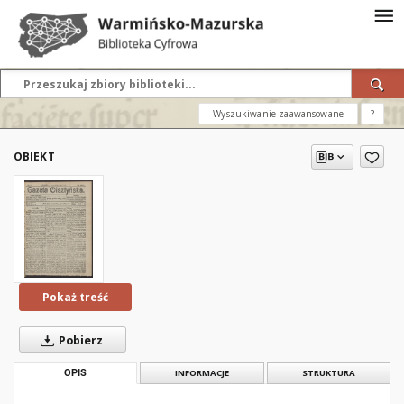
Wyszukiwanie zaawansowane
?
OBIEKT
Pokaż treść
Pobierz
OPIS
INFORMACJE
STRUKTURA