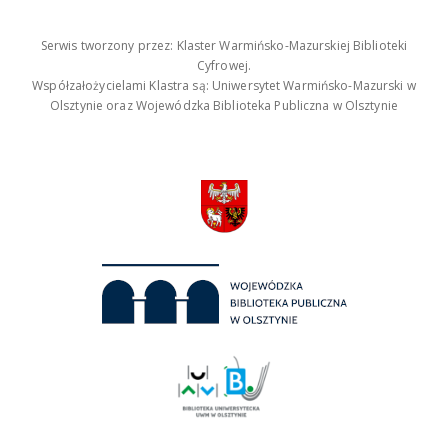
Serwis tworzony przez: Klaster Warmińsko-Mazurskiej Biblioteki
Cyfrowej.
Współzałożycielami Klastra są: Uniwersytet Warmińsko-Mazurski w
Olsztynie oraz Wojewódzka Biblioteka Publiczna w Olsztynie