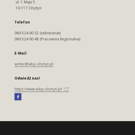
ul. 1 Maja 5
10-117 Olsztyn
Telefon
089 524 90 32 (sekretariat)
089 524 90 48 (Pracownia Regionalna)
E-Mail
wmbc@wbp.olsztyn.pl
Odwiedź nas!
https://www.wbp.olsztyn.pl/