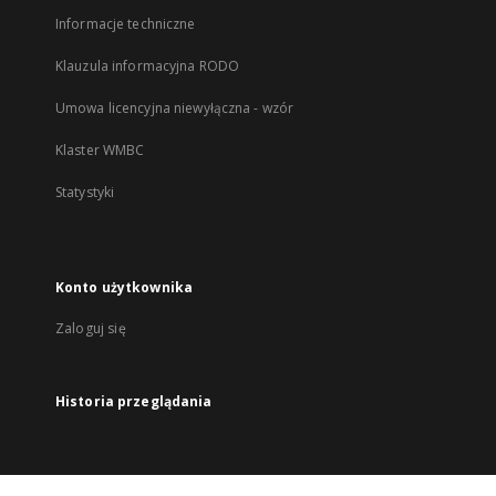
Informacje techniczne
Klauzula informacyjna RODO
Umowa licencyjna niewyłączna - wzór
Klaster WMBC
Statystyki
Konto użytkownika
Zaloguj się
Historia przeglądania