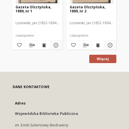
Gazeta Olsztyńska,
Gazeta Olsztyńska,
Ga
1889, nr 1
1889, nr 2
188
Liszewski, Jan (1852-1894). Red.
Liszewski, Jan (1852-1894). Red.
Lis
czasopismo
czasopismo
cz
Więcej
DANE KONTAKTOWE
Adres
Wojewódzka Biblioteka Publiczna
im. Emilii Sukertowej-Biedrawiny