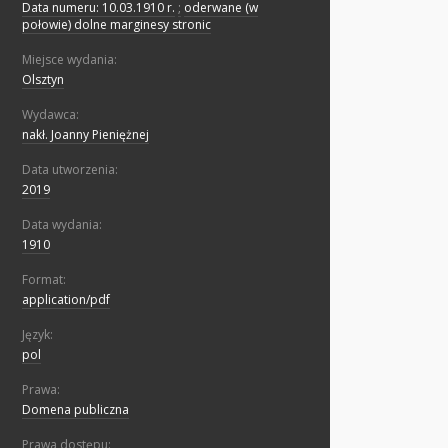
Data numeru: 10.03.1910 r.
;
oderwane (w
połowie) dolne marginesy stronic
Miejsce wydania:
Olsztyn
Wydawca:
nakł. Joanny Pieniężnej
Data utworzenia:
2019
Data wydania:
1910
Format:
application/pdf
Język:
pol
Prawa:
Domena publiczna
Prawa dostępu: