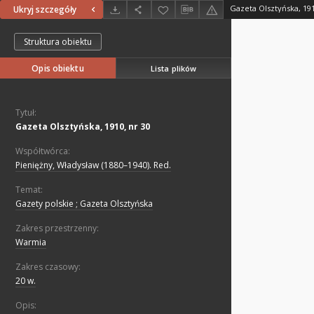
Gazeta Olsztyńska, 191
Ukryj szczegóły
Struktura obiektu
Opis obiektu
Lista plików
Tytuł:
Gazeta Olsztyńska, 1910, nr 30
Współtwórca:
Pieniężny, Władysław (1880–1940). Red.
Temat:
Gazety polskie ; Gazeta Olsztyńska
Zakres przestrzenny:
Warmia
Zakres czasowy:
20 w.
Opis: