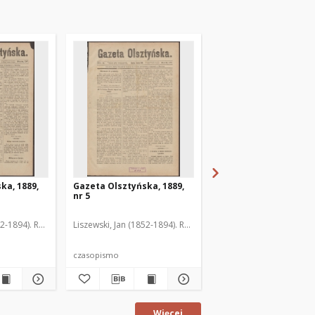
ka, 1889,
Gazeta Olsztyńska, 1889,
Gazeta Olsztyńska, 1
nr 5
nr 6
52-1894). Red.
Liszewski, Jan (1852-1894). Red.
Liszewski, Jan (1852-189
czasopismo
czasopismo
Więcej