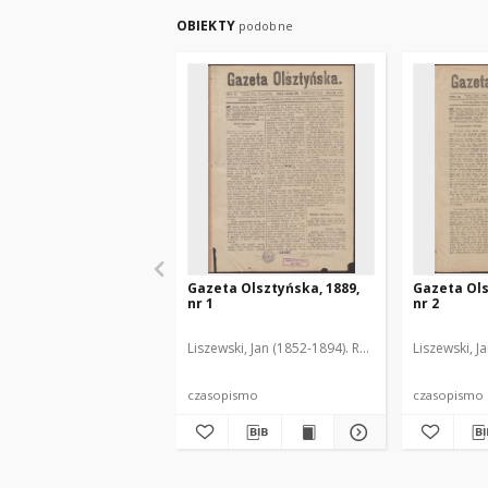
OBIEKTY
podobne
Gazeta Olsztyńska, 1889,
Gazeta Ols
nr 1
nr 2
Liszewski, Jan (1852-1894). Red.
Liszewski, J
czasopismo
czasopismo