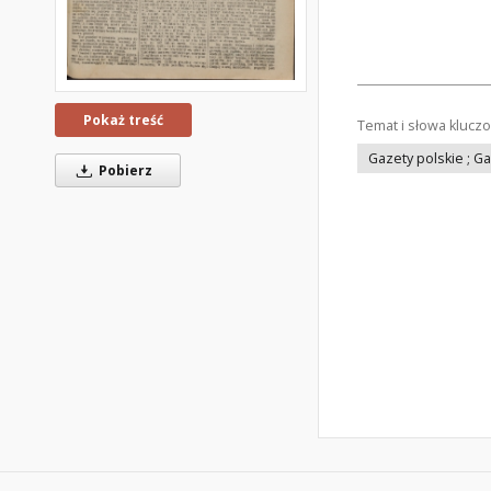
Pokaż treść
Temat i słowa klucz
Gazety polskie ; G
Pobierz