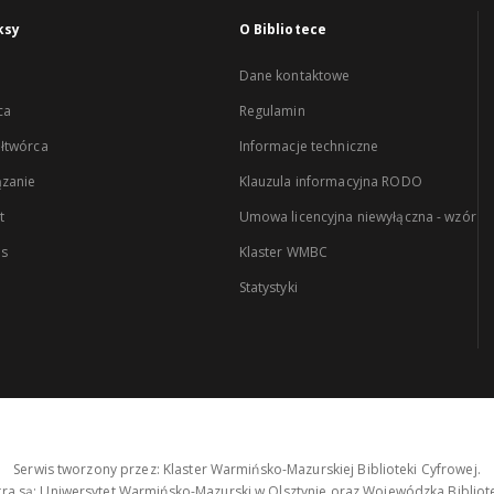
ksy
O Bibliotece
Dane kontaktowe
ca
Regulamin
łtwórca
Informacje techniczne
zanie
Klauzula informacyjna RODO
t
Umowa licencyjna niewyłączna - wzór
es
Klaster WMBC
Statystyki
Serwis tworzony przez: Klaster Warmińsko-Mazurskiej Biblioteki Cyfrowej.
tra są: Uniwersytet Warmińsko-Mazurski w Olsztynie oraz Wojewódzka Bibliote