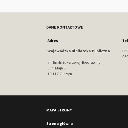
DANE KONTAKTOWE
Adres
Te
Wojewódzka Biblioteka Publiczna
089
089
im. Emilii Sukertowej-Biedrawiny
ul. 1 Maja 5
10-117 Olsztyn
MAPA STRONY
Strona główna