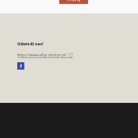
Odwiedź nas!
https://www.wbp.olsztyn.pl/