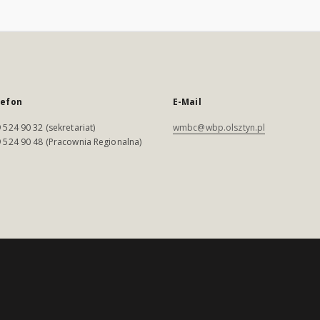
lefon
E-Mail
 524 90 32 (sekretariat)
wmbc@wbp.olsztyn.pl
 524 90 48 (Pracownia Regionalna)