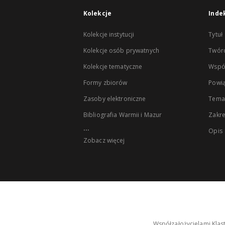
Kolekcje
Inde
Kolekcje instytucji
Tytuł
Kolekcje osób prywatnych
Twór
Kolekcje tematyczne
Wspó
Formy zbiorów
Powią
Zasoby elektroniczne
Tema
Bibliografia Warmii i Mazur
Zakr
...
Opis
Zobacz więcej
Współzałożycielami Klas