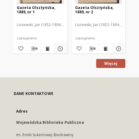
Gazeta Olsztyńska,
Gazeta Olsztyńska,
Ga
1889, nr 1
1889, nr 2
188
Liszewski, Jan (1852-1894). Red.
Liszewski, Jan (1852-1894). Red.
Lis
czasopismo
czasopismo
cz
Więcej
DANE KONTAKTOWE
Adres
Wojewódzka Biblioteka Publiczna
im. Emilii Sukertowej-Biedrawiny