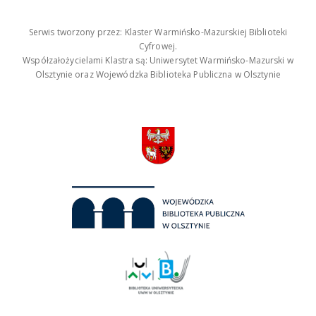
Serwis tworzony przez: Klaster Warmińsko-Mazurskiej Biblioteki
Cyfrowej.
Współzałożycielami Klastra są: Uniwersytet Warmińsko-Mazurski w
Olsztynie oraz Wojewódzka Biblioteka Publiczna w Olsztynie