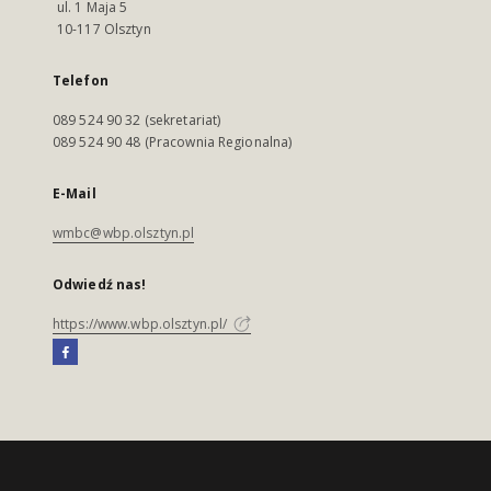
ul. 1 Maja 5
10-117 Olsztyn
Telefon
089 524 90 32 (sekretariat)
089 524 90 48 (Pracownia Regionalna)
E-Mail
wmbc@wbp.olsztyn.pl
Odwiedź nas!
https://www.wbp.olsztyn.pl/