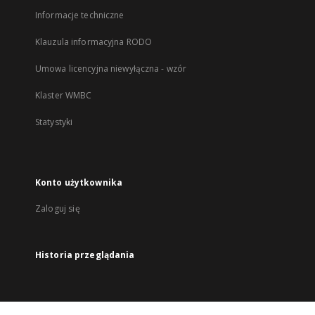
Informacje techniczne
Klauzula informacyjna RODO
Umowa licencyjna niewyłączna - wzór
Klaster WMBC
Statystyki
Konto użytkownika
Zaloguj się
Historia przeglądania