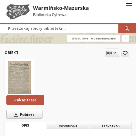
Wyszukiwanie zaawansowane
?
OBIEKT
Pokaż treść
Pobierz
OPIS
INFORMACJE
STRUKTURA