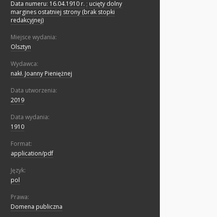
Data numeru: 16.04.1910 r.
;
ucięty dolny
margines ostatniej strony (brak stopki
redakcyjnej)
Miejsce wydania:
Olsztyn
Wydawca:
nakł. Joanny Pieniężnej
Data utworzenia:
2019
Data wydania:
1910
Format:
application/pdf
Język:
pol
Prawa:
Domena publiczna