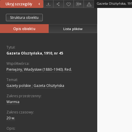
Gazeta Olsztyńska, 191
Ukryj szczegóły
Struktura obiektu
Opis obiektu
Lista plików
Tytuł:
Gazeta Olsztyńska, 1910, nr 45
Współtwórca:
Pieniężny, Władysław (1880–1940). Red.
Temat:
Gazety polskie ; Gazeta Olsztyńska
Zakres przestrzenny:
Warmia
Zakres czasowy:
20 w.
Opis: