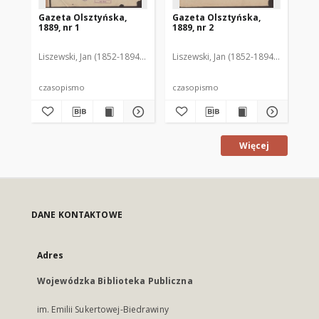
Gazeta Olsztyńska,
Gazeta Olsztyńska,
Ga
1889, nr 1
1889, nr 2
188
Liszewski, Jan (1852-1894). Red.
Liszewski, Jan (1852-1894). Red.
Lis
czasopismo
czasopismo
cz
Więcej
DANE KONTAKTOWE
Adres
Wojewódzka Biblioteka Publiczna
im. Emilii Sukertowej-Biedrawiny