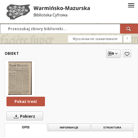
Wyszukiwanie zaawansowane
?
OBIEKT
Pokaż treść
Pobierz
OPIS
INFORMACJE
STRUKTURA