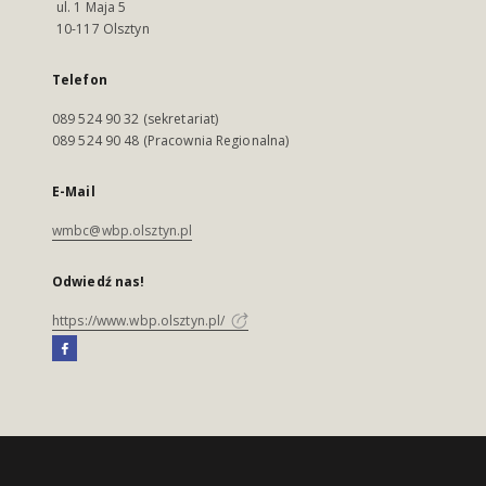
ul. 1 Maja 5
10-117 Olsztyn
Telefon
089 524 90 32 (sekretariat)
089 524 90 48 (Pracownia Regionalna)
E-Mail
wmbc@wbp.olsztyn.pl
Odwiedź nas!
https://www.wbp.olsztyn.pl/