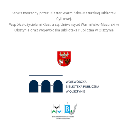
Serwis tworzony przez: Klaster Warmińsko-Mazurskiej Biblioteki
Cyfrowej.
Współzałożycielami Klastra są: Uniwersytet Warmińsko-Mazurski w
Olsztynie oraz Wojewódzka Biblioteka Publiczna w Olsztynie