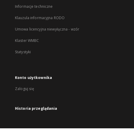
Informacje techniczne
Klauzula informacyjna RODO
Umowa licencyjna niewyłączna - wzór
Klaster WMBC
Statystyki
Konto użytkownika
Zaloguj się
Historia przeglądania