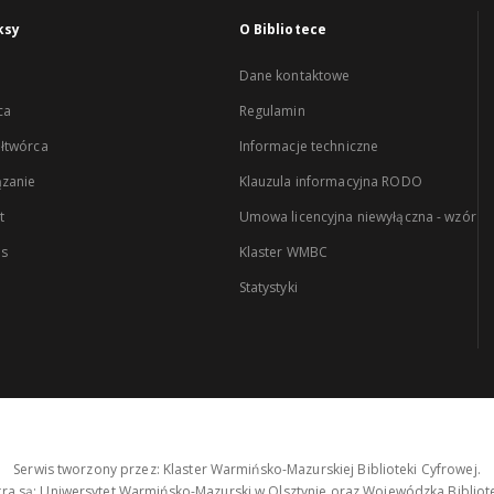
ksy
O Bibliotece
Dane kontaktowe
ca
Regulamin
łtwórca
Informacje techniczne
zanie
Klauzula informacyjna RODO
t
Umowa licencyjna niewyłączna - wzór
es
Klaster WMBC
Statystyki
Serwis tworzony przez: Klaster Warmińsko-Mazurskiej Biblioteki Cyfrowej.
tra są: Uniwersytet Warmińsko-Mazurski w Olsztynie oraz Wojewódzka Bibliote