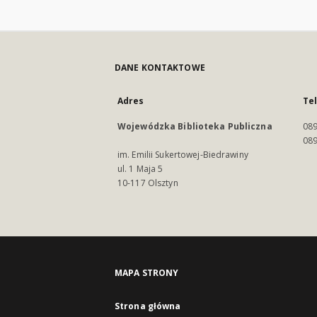
DANE KONTAKTOWE
Adres
Te
Wojewódzka Biblioteka Publiczna
089
089
im. Emilii Sukertowej-Biedrawiny
ul. 1 Maja 5
10-117 Olsztyn
MAPA STRONY
Strona główna