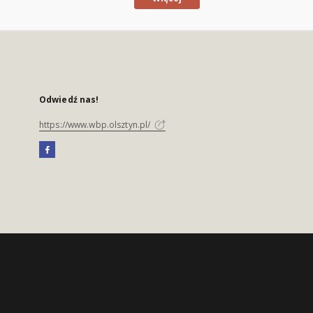
Odwiedź nas!
https://www.wbp.olsztyn.pl/