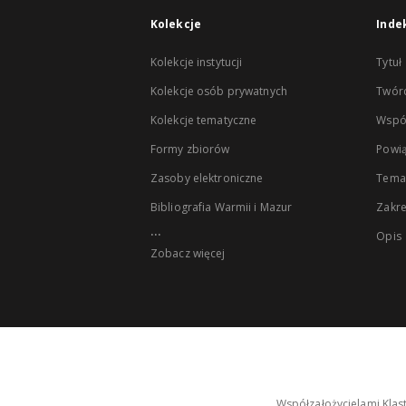
Kolekcje
Inde
Kolekcje instytucji
Tytuł
Kolekcje osób prywatnych
Twór
Kolekcje tematyczne
Wspó
Formy zbiorów
Powią
Zasoby elektroniczne
Tema
Bibliografia Warmii i Mazur
Zakr
...
Opis
Zobacz więcej
Współzałożycielami Klas