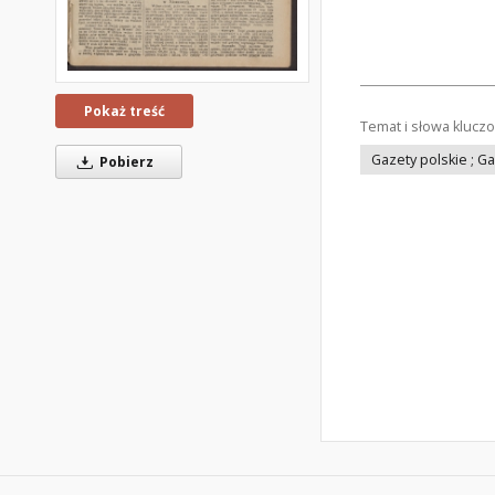
Pokaż treść
Temat i słowa klucz
Gazety polskie ; G
Pobierz