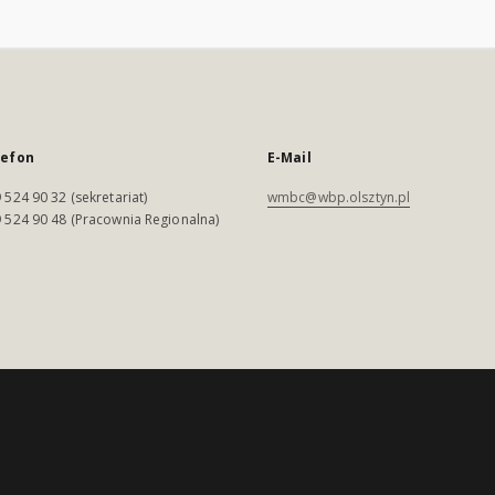
lefon
E-Mail
 524 90 32 (sekretariat)
wmbc@wbp.olsztyn.pl
 524 90 48 (Pracownia Regionalna)