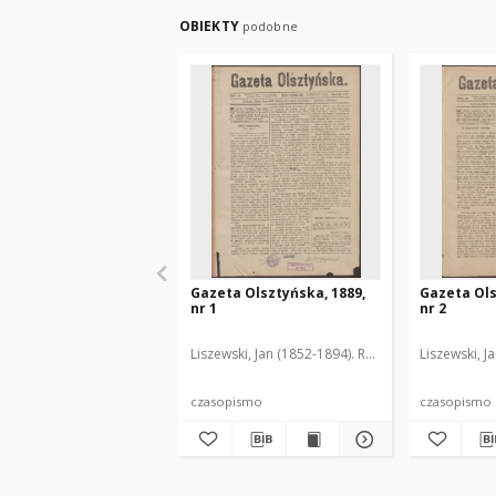
OBIEKTY
podobne
Gazeta Olsztyńska, 1889,
Gazeta Ols
nr 1
nr 2
Liszewski, Jan (1852-1894). Red.
Liszewski, J
czasopismo
czasopismo