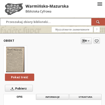
Wyszukiwanie zaawansowane
?
OBIEKT
Pokaż treść
Pobierz
OPIS
INFORMACJE
STRUKTURA