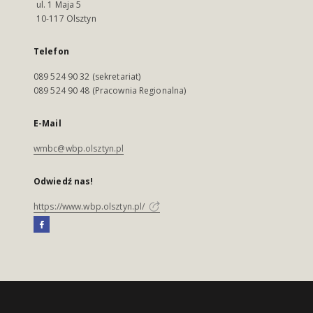
ul. 1 Maja 5
10-117 Olsztyn
Telefon
089 524 90 32 (sekretariat)
089 524 90 48 (Pracownia Regionalna)
E-Mail
wmbc@wbp.olsztyn.pl
Odwiedź nas!
https://www.wbp.olsztyn.pl/