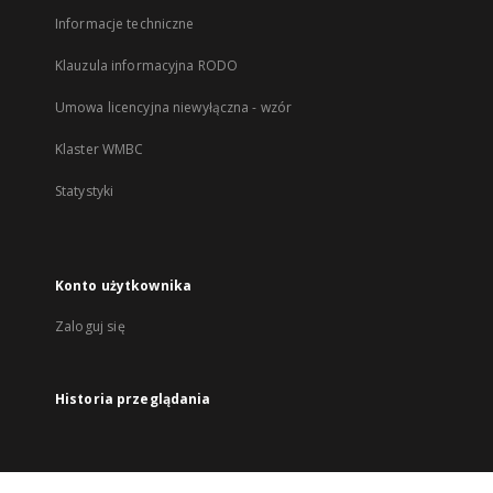
Informacje techniczne
Klauzula informacyjna RODO
Umowa licencyjna niewyłączna - wzór
Klaster WMBC
Statystyki
Konto użytkownika
Zaloguj się
Historia przeglądania