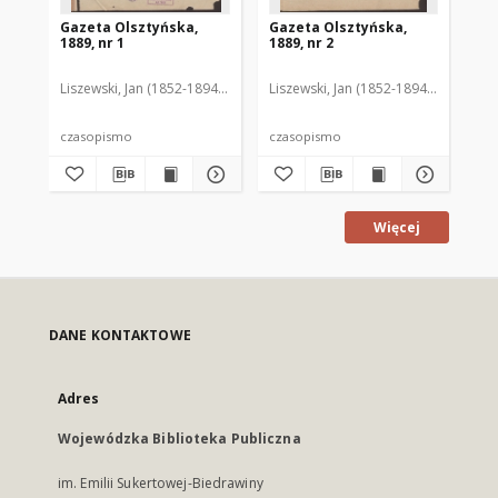
Gazeta Olsztyńska,
Gazeta Olsztyńska,
Ga
1889, nr 1
1889, nr 2
188
Liszewski, Jan (1852-1894). Red.
Liszewski, Jan (1852-1894). Red.
Lis
czasopismo
czasopismo
cz
Więcej
DANE KONTAKTOWE
Adres
Wojewódzka Biblioteka Publiczna
im. Emilii Sukertowej-Biedrawiny