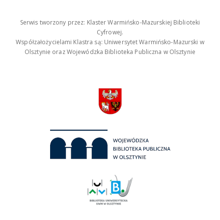
Serwis tworzony przez: Klaster Warmińsko-Mazurskiej Biblioteki
Cyfrowej.
Współzałożycielami Klastra są: Uniwersytet Warmińsko-Mazurski w
Olsztynie oraz Wojewódzka Biblioteka Publiczna w Olsztynie