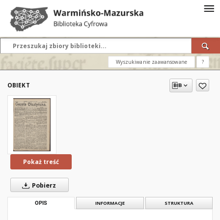
Wyszukiwanie zaawansowane
?
OBIEKT
Pokaż treść
Pobierz
OPIS
INFORMACJE
STRUKTURA