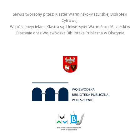
Serwis tworzony przez: Klaster Warmińsko-Mazurskiej Biblioteki
Cyfrowej.
Współzałożycielami Klastra są: Uniwersytet Warmińsko-Mazurski w
Olsztynie oraz Wojewódzka Biblioteka Publiczna w Olsztynie