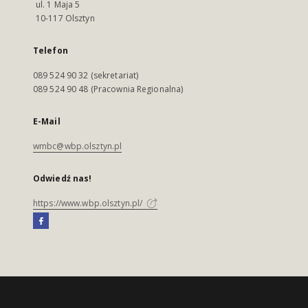
ul. 1 Maja 5
10-117 Olsztyn
Telefon
089 524 90 32 (sekretariat)
089 524 90 48 (Pracownia Regionalna)
E-Mail
wmbc@wbp.olsztyn.pl
Odwiedź nas!
https://www.wbp.olsztyn.pl/