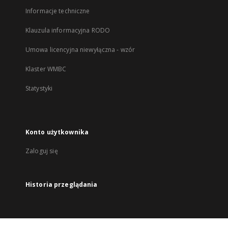
Informacje techniczne
Klauzula informacyjna RODO
Umowa licencyjna niewyłączna - wzór
Klaster WMBC
Statystyki
Konto użytkownika
Zaloguj się
Historia przeglądania