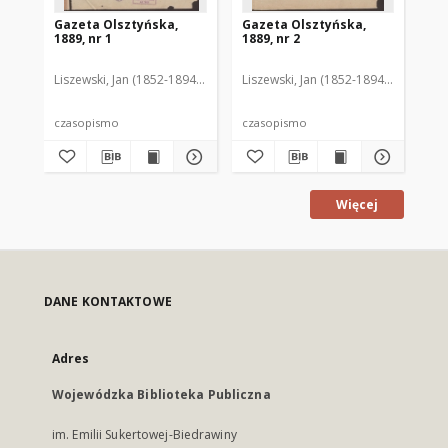
Gazeta Olsztyńska,
Gazeta Olsztyńska,
Ga
1889, nr 1
1889, nr 2
188
Liszewski, Jan (1852-1894). Red.
Liszewski, Jan (1852-1894). Red.
Lis
czasopismo
czasopismo
cz
Więcej
DANE KONTAKTOWE
Adres
Wojewódzka Biblioteka Publiczna
im. Emilii Sukertowej-Biedrawiny