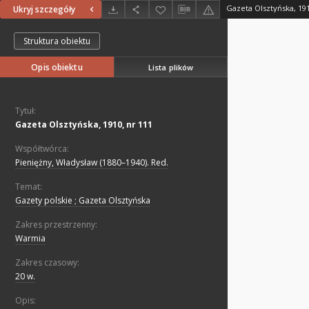
Gazeta Olsztyńska, 191
Ukryj szczegóły
Struktura obiektu
Opis obiektu
Lista plików
Tytuł:
Gazeta Olsztyńska, 1910, nr 111
Współtwórca:
Pieniężny, Władysław (1880–1940). Red.
Temat:
Gazety polskie ; Gazeta Olsztyńska
Zakres przestrzenny:
Warmia
Zakres czasowy:
20 w.
Opis: