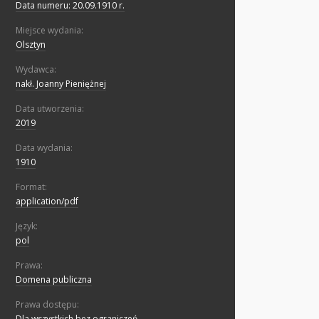
Data numeru: 20.09.1910 r.
Miejsce wydania:
Olsztyn
Wydawca:
nakł. Joanny Pieniężnej
Data utworzenia:
2019
Data wydania:
1910
Format:
application/pdf
Język:
pol
Prawa:
Domena publiczna
Prawa dostępu:
Dla wszystkich bez ograniczeń