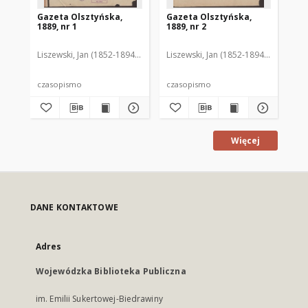
Gazeta Olsztyńska,
Gazeta Olsztyńska,
Ga
1889, nr 1
1889, nr 2
188
Liszewski, Jan (1852-1894). Red.
Liszewski, Jan (1852-1894). Red.
Lis
czasopismo
czasopismo
cz
Więcej
DANE KONTAKTOWE
Adres
Wojewódzka Biblioteka Publiczna
im. Emilii Sukertowej-Biedrawiny