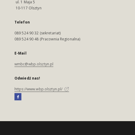
ul. 1 Maja 5
10-117 Olsztyn
Telefon
089 524 90 32 (sekretariat)
089 524 90 48 (Pracownia Regionalna)
E-Mail
wmbc@wbp.olsztyn.pl
Odwiedź nas!
https://www.wbp.olsztyn.pl/