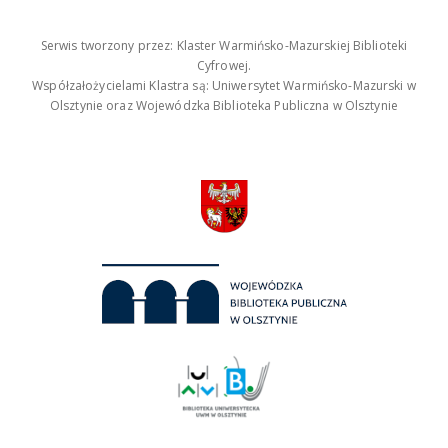
Serwis tworzony przez: Klaster Warmińsko-Mazurskiej Biblioteki
Cyfrowej.
Współzałożycielami Klastra są: Uniwersytet Warmińsko-Mazurski w
Olsztynie oraz Wojewódzka Biblioteka Publiczna w Olsztynie