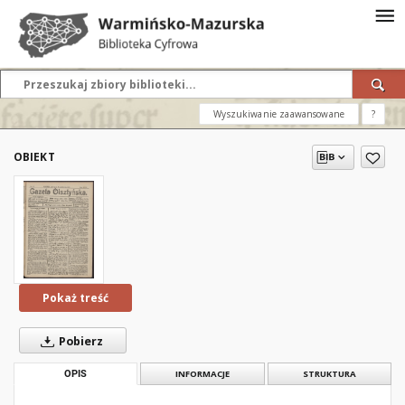
Wyszukiwanie zaawansowane
?
OBIEKT
Pokaż treść
Pobierz
OPIS
INFORMACJE
STRUKTURA