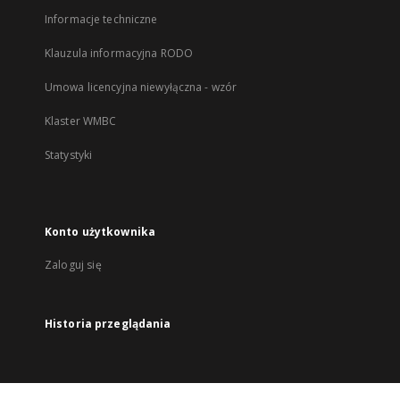
Informacje techniczne
Klauzula informacyjna RODO
Umowa licencyjna niewyłączna - wzór
Klaster WMBC
Statystyki
Konto użytkownika
Zaloguj się
Historia przeglądania