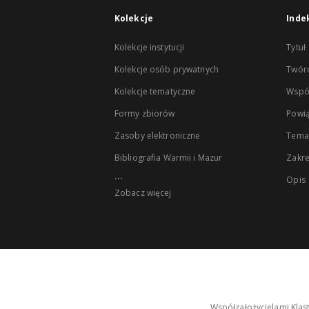
Kolekcje
Inde
Kolekcje instytucji
Tytuł
Kolekcje osób prywatnych
Twór
Kolekcje tematyczne
Wspó
Formy zbiorów
Powią
Zasoby elektroniczne
Tema
Bibliografia Warmii i Mazur
Zakr
...
Opis
Zobacz więcej
Współzałożycielami Klas