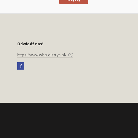
Odwiedź nas!
https://www.wbp.olsztyn.pl/