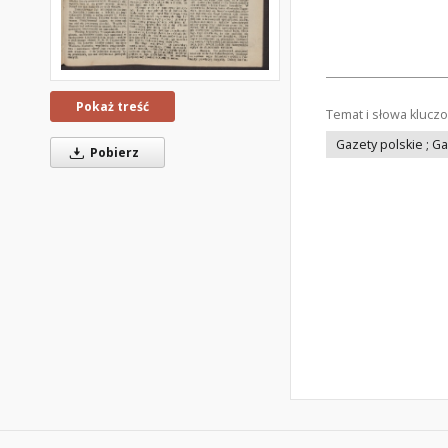
Pokaż treść
Temat i słowa klucz
Gazety polskie ; G
Pobierz