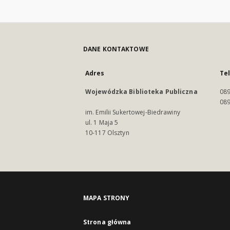
DANE KONTAKTOWE
Adres
Te
Wojewódzka Biblioteka Publiczna
089
089
im. Emilii Sukertowej-Biedrawiny
ul. 1 Maja 5
10-117 Olsztyn
MAPA STRONY
Strona główna