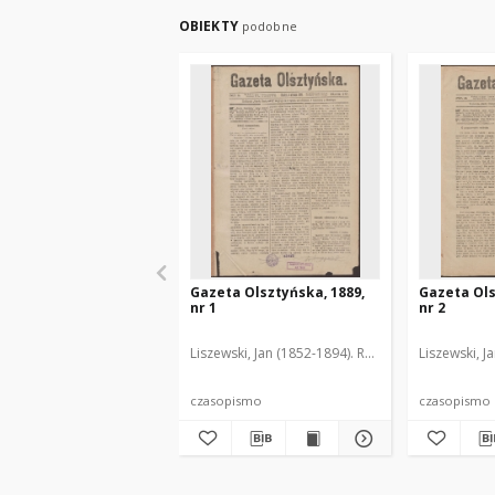
OBIEKTY
podobne
Gazeta Olsztyńska, 1889,
Gazeta Ols
nr 1
nr 2
Liszewski, Jan (1852-1894). Red.
Liszewski, J
czasopismo
czasopismo