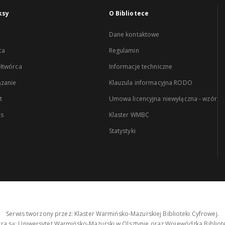
ksy
O Bibliotece
Dane kontaktowe
ca
Regulamin
łtwórca
Informacje techniczne
zanie
Klauzula informacyjna RODO
t
Umowa licencyjna niewyłączna - wzór
es
Klaster WMBC
Statystyki
Serwis tworzony przez: Klaster Warmińsko-Mazurskiej Biblioteki Cyfrowej.
tra są: Uniwersytet Warmińsko-Mazurski w Olsztynie oraz Wojewódzka Bibliote