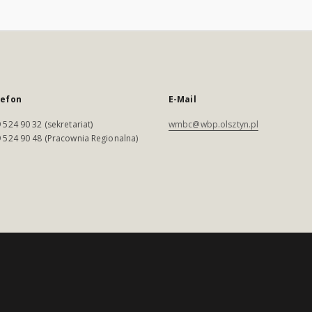
lefon
E-Mail
 524 90 32 (sekretariat)
wmbc@wbp.olsztyn.pl
 524 90 48 (Pracownia Regionalna)