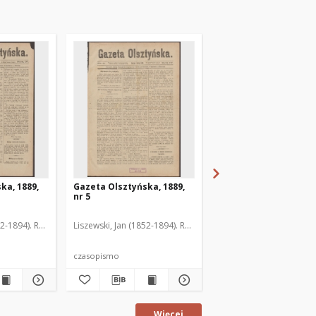
ka, 1889,
Gazeta Olsztyńska, 1889,
Gazeta Olsztyńska, 1
nr 5
nr 6
52-1894). Red.
Liszewski, Jan (1852-1894). Red.
Liszewski, Jan (1852-189
czasopismo
czasopismo
Więcej