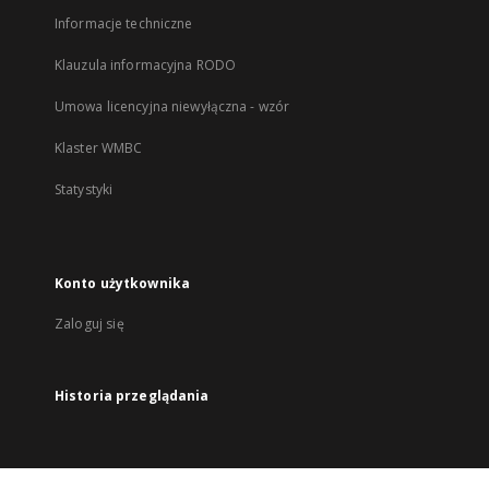
Informacje techniczne
Klauzula informacyjna RODO
Umowa licencyjna niewyłączna - wzór
Klaster WMBC
Statystyki
Konto użytkownika
Zaloguj się
Historia przeglądania