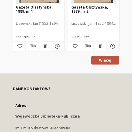
Gazeta Olsztyńska,
Gazeta Olsztyńska,
Ga
1889, nr 1
1889, nr 2
188
Liszewski, Jan (1852-1894). Red.
Liszewski, Jan (1852-1894). Red.
Lis
czasopismo
czasopismo
cz
Więcej
DANE KONTAKTOWE
Adres
Wojewódzka Biblioteka Publiczna
im. Emilii Sukertowej-Biedrawiny