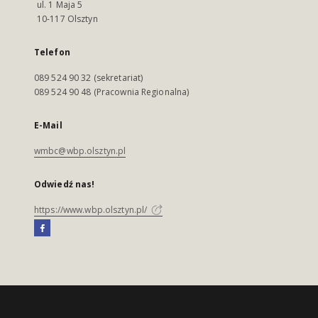
ul. 1 Maja 5
10-117 Olsztyn
Telefon
089 524 90 32 (sekretariat)
089 524 90 48 (Pracownia Regionalna)
E-Mail
wmbc@wbp.olsztyn.pl
Odwiedź nas!
https://www.wbp.olsztyn.pl/