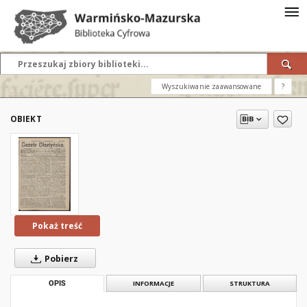
Wyszukiwanie zaawansowane
?
OBIEKT
Pokaż treść
Pobierz
OPIS
INFORMACJE
STRUKTURA