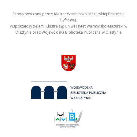
Serwis tworzony przez: Klaster Warmińsko-Mazurskiej Biblioteki
Cyfrowej.
Współzałożycielami Klastra są: Uniwersytet Warmińsko-Mazurski w
Olsztynie oraz Wojewódzka Biblioteka Publiczna w Olsztynie