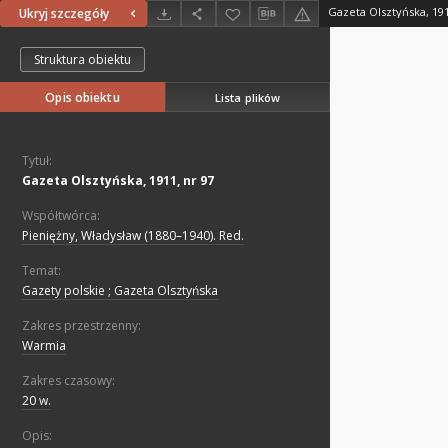
Gazeta Olsztyńska, 191
Ukryj szczegóły
Struktura obiektu
Opis obiektu
Lista plików
Tytuł:
Gazeta Olsztyńska, 1911, nr 97
Współtwórca:
Pieniężny, Władysław (1880–1940). Red.
Temat:
Gazety polskie ; Gazeta Olsztyńska
Zakres przestrzenny:
Warmia
Zakres czasowy:
20 w.
Opis: