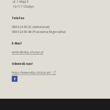
ul. 1 Maja 5
10-117 Olsztyn
Telefon
089 524 90 32 (sekretariat)
089 524 90 48 (Pracownia Regionalna)
E-Mail
wmbc@wbp.olsztyn.pl
Odwiedź nas!
https://www.wbp.olsztyn.pl/