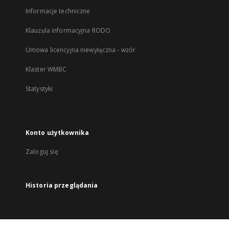
Informacje techniczne
Klauzula informacyjna RODO
Umowa licencyjna niewyłączna - wzór
Klaster WMBC
Statystyki
Konto użytkownika
Zaloguj się
Historia przeglądania