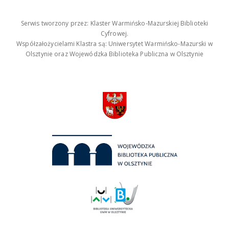
Serwis tworzony przez: Klaster Warmińsko-Mazurskiej Biblioteki
Cyfrowej.
Współzałożycielami Klastra są: Uniwersytet Warmińsko-Mazurski w
Olsztynie oraz Wojewódzka Biblioteka Publiczna w Olsztynie