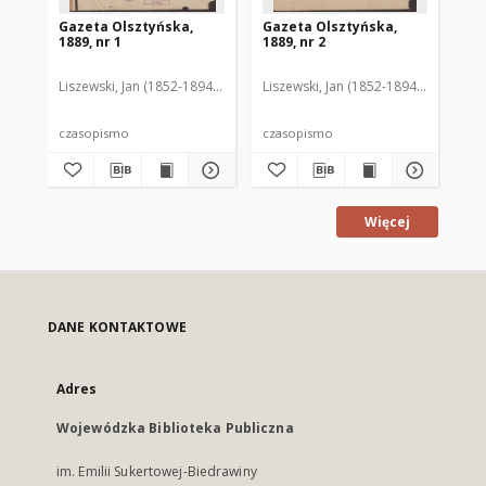
Gazeta Olsztyńska,
Gazeta Olsztyńska,
Ga
1889, nr 1
1889, nr 2
188
Liszewski, Jan (1852-1894). Red.
Liszewski, Jan (1852-1894). Red.
Lis
czasopismo
czasopismo
cz
Więcej
DANE KONTAKTOWE
Adres
Wojewódzka Biblioteka Publiczna
im. Emilii Sukertowej-Biedrawiny