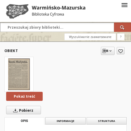
Wyszukiwanie zaawansowane
?
OBIEKT
Pokaż treść
Pobierz
OPIS
INFORMACJE
STRUKTURA