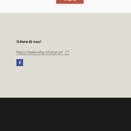
Odwiedź nas!
https://www.wbp.olsztyn.pl/