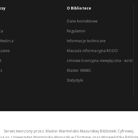
ksy
O Bibliotece
Dane kontaktowe
ca
Regulamin
łtwórca
Informacje techniczne
zanie
Klauzula informacyjna RODO
t
Umowa licencyjna niewyłączna - wzór
es
Klaster WMBC
Statystyki
Serwis tworzony przez: Klaster Warmińsko-Mazurskiej Biblioteki Cyfrowej.
tra są: Uniwersytet Warmińsko-Mazurski w Olsztynie oraz Wojewódzka Bibliote