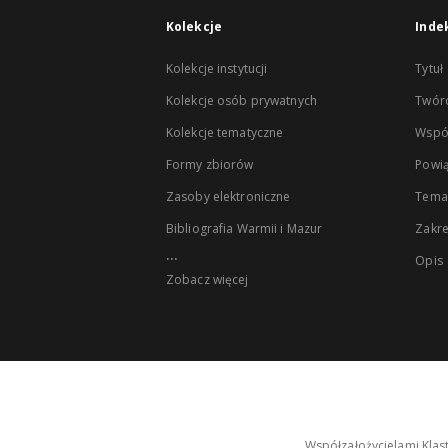
Kolekcje
Inde
Kolekcje instytucji
Tytuł
Kolekcje osób prywatnych
Twór
Kolekcje tematyczne
Wspó
Formy zbiorów
Powią
Zasoby elektroniczne
Tema
Bibliografia Warmii i Mazur
Zakr
...
Opis
Zobacz więcej
Współzałożycielami Klas