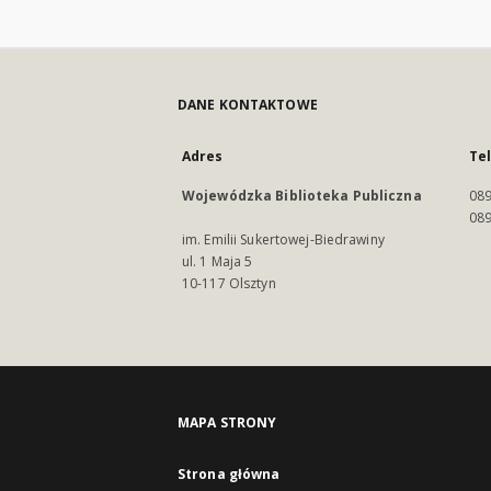
DANE KONTAKTOWE
Adres
Te
Wojewódzka Biblioteka Publiczna
089
089
im. Emilii Sukertowej-Biedrawiny
ul. 1 Maja 5
10-117 Olsztyn
MAPA STRONY
Strona główna