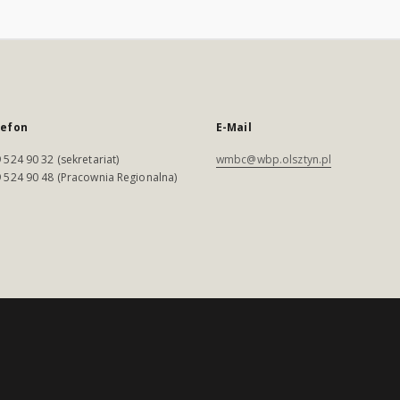
lefon
E-Mail
 524 90 32 (sekretariat)
wmbc@wbp.olsztyn.pl
 524 90 48 (Pracownia Regionalna)