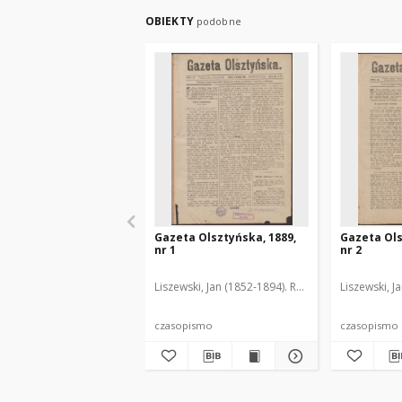
OBIEKTY
podobne
Gazeta Olsztyńska, 1889,
Gazeta Ols
nr 1
nr 2
Liszewski, Jan (1852-1894). Red.
Liszewski, J
czasopismo
czasopismo