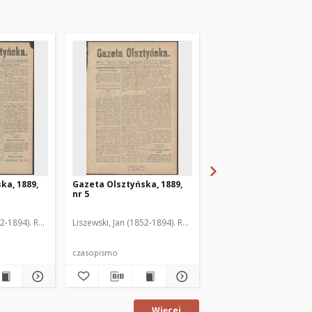
ka, 1889,
Gazeta Olsztyńska, 1889,
Gazeta Olsztyńska, 1
nr 5
nr 6
52-1894). Red.
Liszewski, Jan (1852-1894). Red.
Liszewski, Jan (1852-189
czasopismo
czasopismo
Więcej