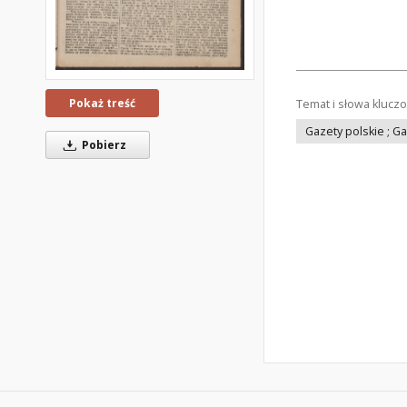
Pokaż treść
Temat i słowa klucz
Gazety polskie ; G
Pobierz