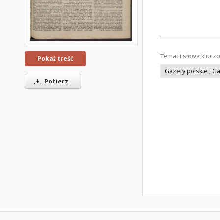
Temat i słowa klucz
Pokaż treść
Gazety polskie ; G
Pobierz