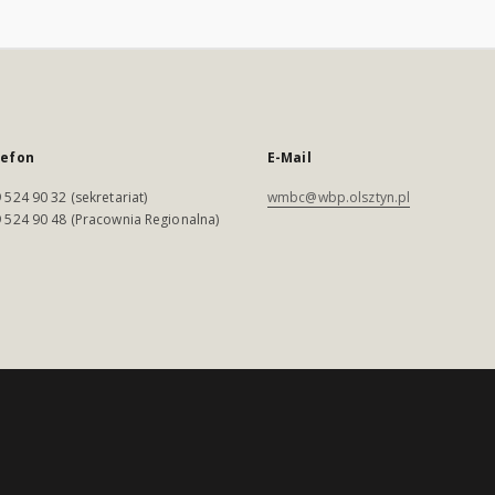
lefon
E-Mail
 524 90 32 (sekretariat)
wmbc@wbp.olsztyn.pl
 524 90 48 (Pracownia Regionalna)