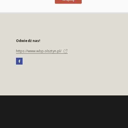
Odwiedź nas!
https://www.wbp.olsztyn.pl/