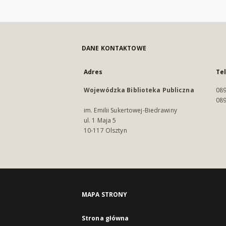
DANE KONTAKTOWE
Adres
Te
Wojewódzka Biblioteka Publiczna
089
089
im. Emilii Sukertowej-Biedrawiny
ul. 1 Maja 5
10-117 Olsztyn
MAPA STRONY
Strona główna