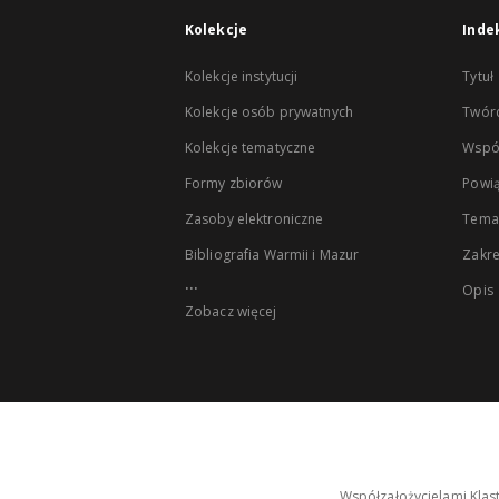
Kolekcje
Inde
Kolekcje instytucji
Tytuł
Kolekcje osób prywatnych
Twór
Kolekcje tematyczne
Wspó
Formy zbiorów
Powią
Zasoby elektroniczne
Tema
Bibliografia Warmii i Mazur
Zakr
...
Opis
Zobacz więcej
Współzałożycielami Klas