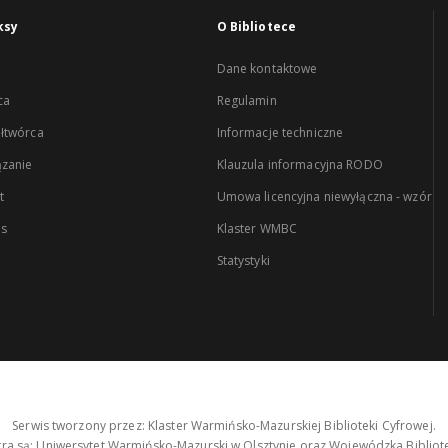
ksy
O Bibliotece
Dane kontaktowe
ca
Regulamin
łtwórca
Informacje techniczne
zanie
Klauzula informacyjna RODO
t
Umowa licencyjna niewyłączna - wzór
es
Klaster WMBC
Statystyki
Serwis tworzony przez: Klaster Warmińsko-Mazurskiej Biblioteki Cyfrowej.
tra są: Uniwersytet Warmińsko-Mazurski w Olsztynie oraz Wojewódzka Bibliote