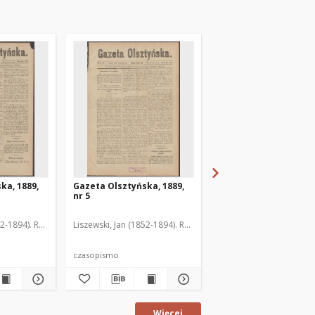
ka, 1889,
Gazeta Olsztyńska, 1889,
Gazeta Olsztyńska, 1
nr 5
nr 6
52-1894). Red.
Liszewski, Jan (1852-1894). Red.
Liszewski, Jan (1852-189
czasopismo
czasopismo
Więcej