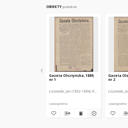
OBIEKTY
podobne
Gazeta Olsztyńska, 1889,
Gazeta Ols
nr 1
nr 2
Liszewski, Jan (1852-1894). Red.
Liszewski, J
czasopismo
czasopismo