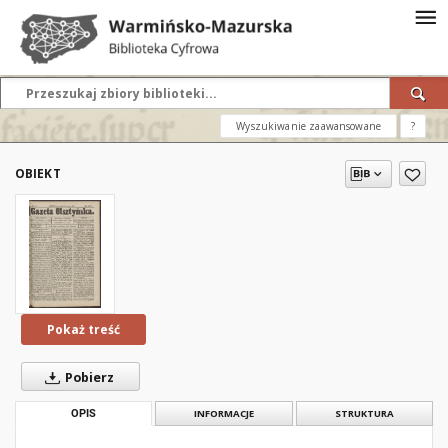
Wyszukiwanie zaawansowane
?
OBIEKT
Pokaż treść
Pobierz
OPIS
INFORMACJE
STRUKTURA