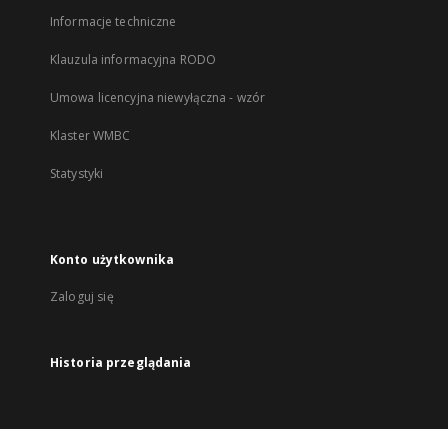
Informacje techniczne
Klauzula informacyjna RODO
Umowa licencyjna niewyłączna - wzór
Klaster WMBC
Statystyki
Konto użytkownika
Zaloguj się
Historia przeglądania