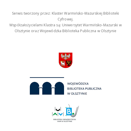
Serwis tworzony przez: Klaster Warmińsko-Mazurskiej Biblioteki
Cyfrowej.
Współzałożycielami Klastra są: Uniwersytet Warmińsko-Mazurski w
Olsztynie oraz Wojewódzka Biblioteka Publiczna w Olsztynie