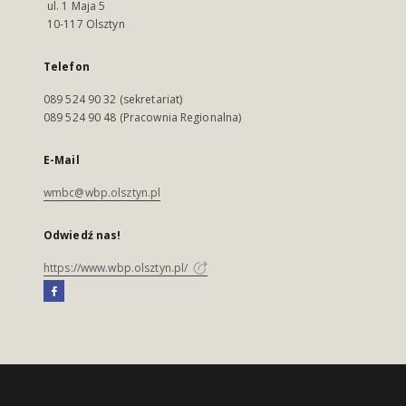
ul. 1 Maja 5
10-117 Olsztyn
Telefon
089 524 90 32 (sekretariat)
089 524 90 48 (Pracownia Regionalna)
E-Mail
wmbc@wbp.olsztyn.pl
Odwiedź nas!
https://www.wbp.olsztyn.pl/