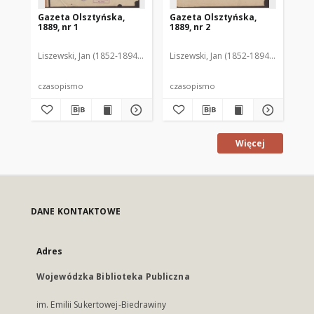
Gazeta Olsztyńska,
Gazeta Olsztyńska,
Ga
1889, nr 1
1889, nr 2
188
Liszewski, Jan (1852-1894). Red.
Liszewski, Jan (1852-1894). Red.
Lis
czasopismo
czasopismo
cz
Więcej
DANE KONTAKTOWE
Adres
Wojewódzka Biblioteka Publiczna
im. Emilii Sukertowej-Biedrawiny