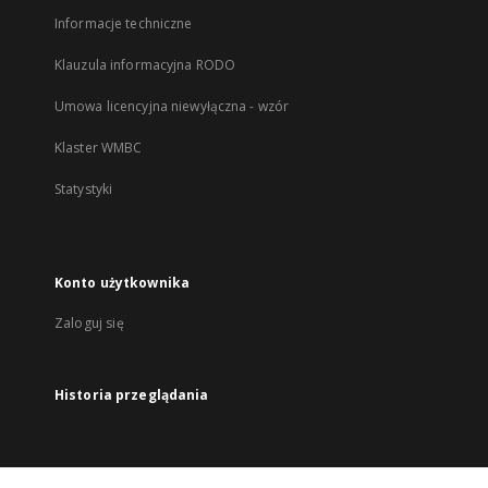
Informacje techniczne
Klauzula informacyjna RODO
Umowa licencyjna niewyłączna - wzór
Klaster WMBC
Statystyki
Konto użytkownika
Zaloguj się
Historia przeglądania