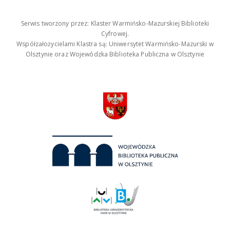
Serwis tworzony przez: Klaster Warmińsko-Mazurskiej Biblioteki
Cyfrowej.
Współzałożycielami Klastra są: Uniwersytet Warmińsko-Mazurski w
Olsztynie oraz Wojewódzka Biblioteka Publiczna w Olsztynie