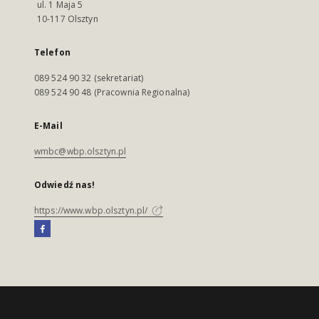
ul. 1 Maja 5
10-117 Olsztyn
Telefon
089 524 90 32 (sekretariat)
089 524 90 48 (Pracownia Regionalna)
E-Mail
wmbc@wbp.olsztyn.pl
Odwiedź nas!
https://www.wbp.olsztyn.pl/