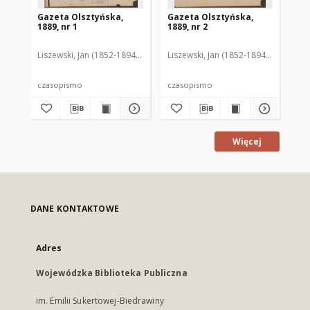
Gazeta Olsztyńska,
Gazeta Olsztyńska,
Ga
1889, nr 1
1889, nr 2
188
Liszewski, Jan (1852-1894). Red.
Liszewski, Jan (1852-1894). Red.
Lis
czasopismo
czasopismo
cz
Więcej
DANE KONTAKTOWE
Adres
Wojewódzka Biblioteka Publiczna
im. Emilii Sukertowej-Biedrawiny