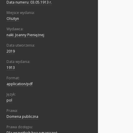
Data numeru: 03.05.1913 r.
Miejsce wydania:
Olsztyn
Wydawca:
nakł. Joanny Pieniężnej
Data utworzenia:
2019
Data wydania:
1913
Format:
application/pdf
Język:
pol
Prawa:
Domena publiczna
Prawa dostępu:
Dla wszystkich bez ograniczeń