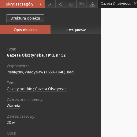
Gazeta Olsztyńska, 191
Ukryj szczegóły
Struktura obiektu
Opis obiektu
Lista plików
Tytuł:
Gazeta Olsztyńska, 1913, nr 52
Współtwórca:
Pieniężny, Władysław (1880–1940). Red.
Temat:
Gazety polskie ; Gazeta Olsztyńska
Zakres przestrzenny:
Warmia
Zakres czasowy:
20 w.
Opis: