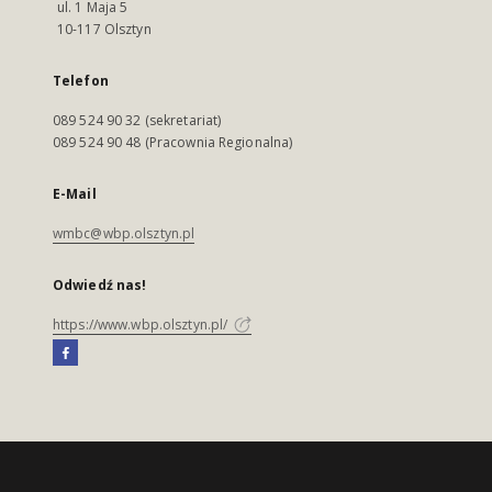
ul. 1 Maja 5
10-117 Olsztyn
Telefon
089 524 90 32 (sekretariat)
089 524 90 48 (Pracownia Regionalna)
E-Mail
wmbc@wbp.olsztyn.pl
Odwiedź nas!
https://www.wbp.olsztyn.pl/