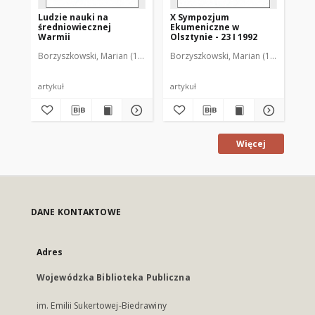
Ludzie nauki na
X Sympozjum
XI
średniowiecznej
Ekumeniczne w
Ek
Warmii
Olsztynie - 23 I 1992
Ols
Borzyszkowski, Marian (1936-2001)
Borzyszkowski, Marian (1936-2001)
Bor
artykuł
artykuł
art
Więcej
DANE KONTAKTOWE
Adres
Wojewódzka Biblioteka Publiczna
im. Emilii Sukertowej-Biedrawiny