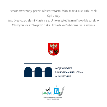
Serwis tworzony przez: Klaster Warmińsko-Mazurskiej Biblioteki
Cyfrowej.
Współzałożycielami Klastra są: Uniwersytet Warmińsko-Mazurski w
Olsztynie oraz Wojewódzka Biblioteka Publiczna w Olsztynie