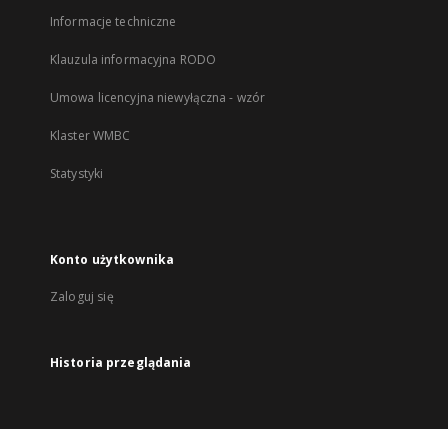
Informacje techniczne
Klauzula informacyjna RODO
Umowa licencyjna niewyłączna - wzór
Klaster WMBC
Statystyki
Konto użytkownika
Zaloguj się
Historia przeglądania