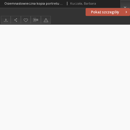
Osiemnastowieczna kopia portretu Mikołaja Kopernika ze zbiorów Domu Jana Matejki w Krakowie
Kuczała, Barbara
Pokaż szczegóły