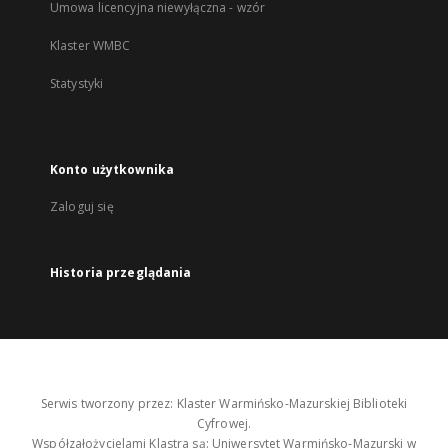
Umowa licencyjna niewyłączna - wzór
Klaster WMBC
Statystyki
Konto użytkownika
Zaloguj się
Historia przeglądania
Serwis tworzony przez: Klaster Warmińsko-Mazurskiej Biblioteki
Cyfrowej.
Współzałożycielami Klastra są: Uniwersytet Warmińsko-Mazurski w