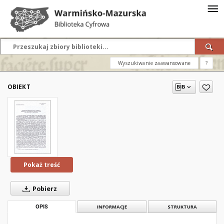
Wyszukiwanie zaawansowane
?
OBIEKT
Pokaż treść
Pobierz
OPIS
INFORMACJE
STRUKTURA