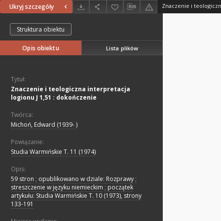
Ukryj szczegóły
Struktura obiektu
Opis obiektu
Lista plików
Tytuł:
Znaczenie i teologiczna interpretacja
logionu J 1,51 : dokończenie
Twórca:
Michoń, Edward (1939- )
Powiązanie:
Studia Warmińskie T. 11 (1974)
Opis:
59 stron
;
opublikowano w dziale: Rozprawy
;
streszczenie w języku niemieckim
;
początek
artykułu: Studia Warmińskie T. 10 (1973), strony
133-191