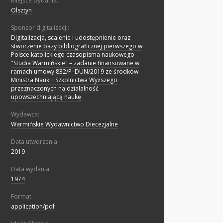
Miejsce wydania:
Olsztyn
Sponsor digitalizacji:
Digitalizacja, scalenie i udostępnienie oraz
stworzenie bazy bibliograficznej pierwszego w
Polsce katolickiego czasopisma naukowego
"Studia Warmińskie" – zadanie finansowane w
ramach umowy 832/P–DUN/2019 ze środków
Ministra Nauki i Szkolnictwa Wyższego
przeznaczonych na działalność
upowszechniającą naukę
Wydawca:
Warmińskie Wydawnictwo Diecezjalne
Data utworzenia:
2019
Data wydania:
1974
Format:
application/pdf